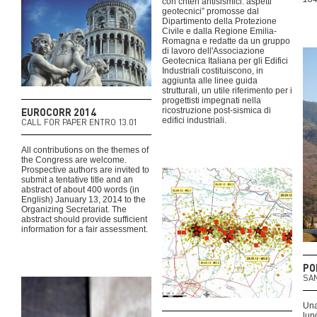
con criteri antisismici: aspetti
geotecnici” promosse dal
Dipartimento della Protezione
Civile e dalla Regione Emilia-
Romagna e redatte da un gruppo
di lavoro dell'Associazione
Geotecnica Italiana per gli Edifici
Industriali costituiscono, in
aggiunta alle linee guida
strutturali, un utile riferimento per i
progettisti impegnati nella
EUROCORR 2014
ricostruzione post-sismica di
edifici industriali.
CALL FOR PAPER ENTRO 13.01
All contributions on the themes of
the Congress are welcome.
Prospective authors are invited to
submit a tentative title and an
abstract of about 400 words (in
English) January 13, 2014 to the
Organizing Secretariat. The
abstract should provide sufficient
information for a fair assessment.
PO
SAN
Una
lun