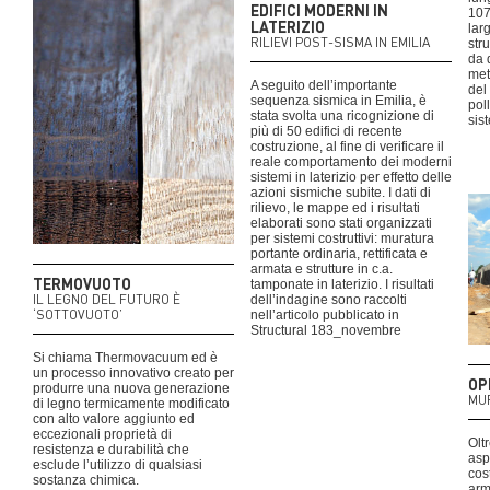
EDIFICI MODERNI IN
107
LATERIZIO
lar
RILIEVI POST-SISMA IN EMILIA
str
da 
met
A seguito dell’importante
del
sequenza sismica in Emilia, è
pol
stata svolta una ricognizione di
sis
più di 50 edifici di recente
costruzione, al fine di verificare il
reale comportamento dei moderni
sistemi in laterizio per effetto delle
azioni sismiche subite. I dati di
rilievo, le mappe ed i risultati
elaborati sono stati organizzati
per sistemi costruttivi: muratura
portante ordinaria, rettificata e
armata e strutture in c.a.
TERMOVUOTO
tamponate in laterizio. I risultati
IL LEGNO DEL FUTURO È
dell’indagine sono raccolti
‘SOTTOVUOTO’
nell’articolo pubblicato in
Structural 183_novembre
Si chiama Thermovacuum ed è
un processo innovativo creato per
OP
produrre una nuova generazione
MUR
di legno termicamente modificato
con alto valore aggiunto ed
eccezionali proprietà di
Olt
resistenza e durabilità che
asp
esclude l’utilizzo di qualsiasi
cos
sostanza chimica.
arm