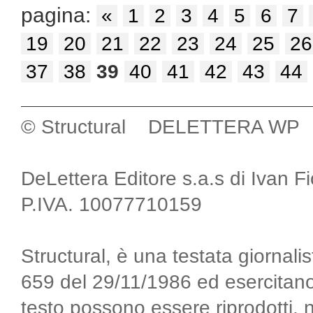
pagina:
«
1
2
3
4
5
6
7
19
20
21
22
23
24
25
26
37
38
39
40
41
42
43
44
© Structural DELETTERA WP
DeLettera Editore s.a.s di Ivan F
P.IVA. 10077710159
Structural, è una testata giornalis
659 del 29/11/1986 ed esercitano
testo possono essere riprodotti, 