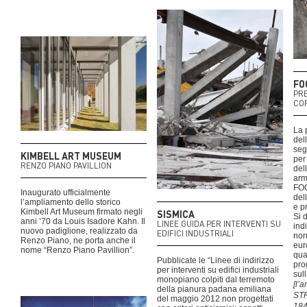
FO
PR
CO
La 
del
seg
KIMBELL ART MUSEUM
per 
RENZO PIANO PAVILLION
del
arm
FOC
Inaugurato ufficialmente
del
l’ampliamento dello storico
e p
Kimbell Art Museum firmato negli
SISMICA
Si 
anni ’70 da Louis Isadore Kahn. Il
LINEE GUIDA PER INTERVENTI SU
ind
nuovo padiglione, realizzato da
EDIFICI INDUSTRIALI
nor
Renzo Piano, ne porta anche il
eur
nome “Renzo Piano Pavillion”.
qua
Pubblicate le “Linee di indirizzo
pro
per interventi su edifici industriali
sul
monopiano colpiti dal terremoto
[l’a
della pianura padana emiliana
ST
del maggio 2012 non progettati
184