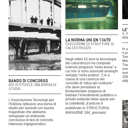
LE
IL 
MI
LA NORMA UNI EN 13670
ESECUZIONE DI STRUTTURE DI
CALCESTRUZZO
In 
il 
Torr
Negli ultimi 15 anni la tecnologia
Mini
del calcestruzzo ha compiuto
Tra
notevoli progressi “nella teoria” a
con
cui non si sono associati analoghi
rev
sviluppi “nella pratica”. Ciò a
200
causa di una carenza del
BANDO DI CONCORSO
slit
concetto di “etica del costruire”
ATE ISTITUISCE UNA BORSA DI
che deve presidiare la
STUDIO
fondamentale esigenza di
tutelare l’investimento pubblico e
privato evitando false spese per
L’Associazione Tecnologi per
la collettività.
[l’articolo è
l’Edilizia istituisce una borsa di
studio per laureati con laurea
pubblicato in STRUCTURAL
magistrale che abbiamo
MAGAZINE 184_gennaio]
sviluppato un elaborato
conclusivo di tesi di concreto
interesse ingegneristico.