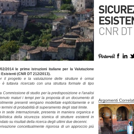
SICUREZ
ESISTE
CNR DT 
02/2014 le prime istruzioni italiane per la Valutazione
ci Esistenti (CNR DT 212/2013).
 il progetto e la valutazione delle strutture è ormai
o è tuttavia ricercato con una struttura formale di tipo
 la Commissione di studio per la predisposizione e l'analisi
ritenuto maturi i tempi per la proposta di un documento di
Argomenti Correlat
tabilmente presenti vengano modellate esplicitamente e si
n termini di probabilità di superamento degli stati limite.
o in sede internazionale, presenta in maniera organica e
ilistica della sicurezza sismica di strutture esistenti in
to su risultati della ricerca degli ultimi due decenni.
erivazione concettualmente rigorosa di un approccio più