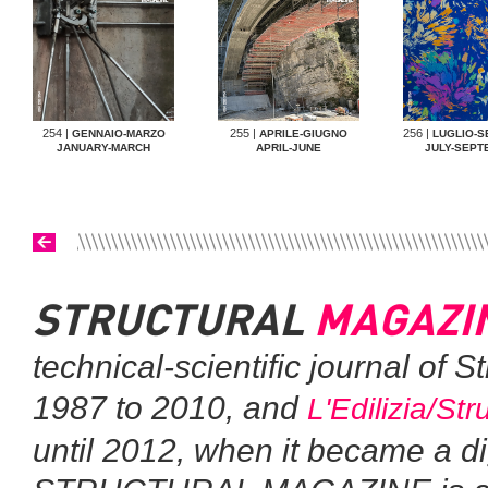
254 |
255 |
256 |
GENNAIO-MARZO
APRILE-GIUGNO
LUGLIO-
JANUARY-MARCH
APRIL-JUNE
JULY-SEPT
STRUCTURAL
MAGAZI
technical-scientific journal of 
1987 to 2010, and
L'Edilizia/Str
until 2012, when it became a di