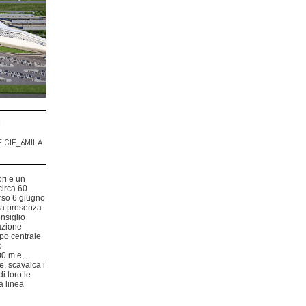
I
FICIE_6MILA
ri e un
circa 60
orso 6 giugno
lla presenza
nsiglio
tazione
rpo centrale
o
0 m e,
, scavalca i
i loro le
a linea