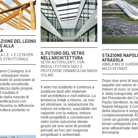
AZIONE DEL LEGNO
O ALLA
IA
IL FUTURO DEL VETRO
.L.E. + E L’ETA PER
STAZIONE NAPOL
NELL’ARCHITETTURA
TO STRUTTURALE
AFRAGOLA
VETRI AUTOPULENTI, CON
30MILA MQ DI SUPER
MODULI FOTOVOLTAICI O
MQ DI VETRATE
PROTEZIONE DINAMICA DAI RAGGI
 anni Conlegno si è
SOLARI
 sviluppare nuovi
grado di assicurare al
Dopo due anni di lavo
rodotto eccellente,
appalto dal valore di 
Il vetro ha sostituito e continua a
altezza delle proprie
milioni di euro, lo sc
sostituire tanti altri materiali
l risultato è
è stata inaugurata, a
nell’architettura e nell’edilizia. La
o dalla nascita di
del Presidente del Co
tendenza infatti a ridurre, se non
rtificazioni con
Paolo Gentiloni, la s
ad eliminare, la separazione fra
i favorire la diffusione
Napoli Afragola. Il co
interno ed esterno, soprattutto nel
struttura portante in
della stazione è lung
rapporto con la natura, induce
complessivamente 40
molti progettisti a considerare il
come un grande ponte
vetro come soluzione ideale
binari collegando tra d
grazie ad una serie di prodotti
aree attraversate dall
pensati ad hoc per esigenze
ferroviaria.
progettuali e ambientali.