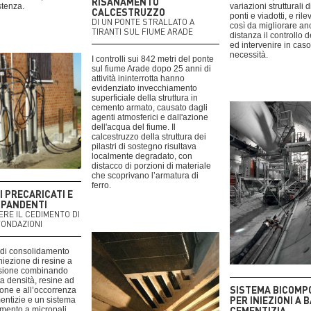
RISANAMENTO
stenza.
variazioni strutturali di
CALCESTRUZZO
ponti e viadotti, e rile
DI UN PONTE STRALLATO A
così da migliorare an
TIRANTI SUL FIUME ARADE
distanza il controllo de
ed intervenire in caso
necessità.
I controlli sui 842 metri del ponte
sul fiume Arade dopo 25 anni di
attività ininterrotta hanno
evidenziato invecchiamento
superficiale della struttura in
cemento armato, causato dagli
agenti atmosferici e dall'azione
dell'acqua del fiume. Il
calcestruzzo della struttura dei
pilastri di sostegno risultava
localmente degradato, con
distacco di porzioni di materiale
che scoprivano l’armatura di
ferro.
I PRECARICATI E
SPANDENTI
ERE IL CEDIMENTO DI
FONDAZIONI
 di consolidamento
iniezione di resine a
nsione combinando
ta densità, resine ad
SISTEMA BICOMP
one e all’occorrenza
PER INIEZIONI A 
entizie e un sistema
CEMENTIZIA
amento a micropali