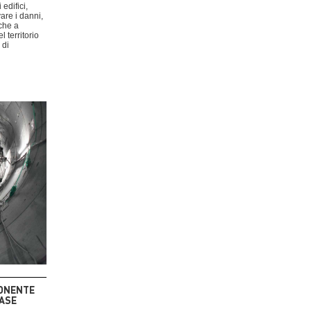
 edifici,
vare i danni,
che a
l territorio
 di
ONENTE
BASE