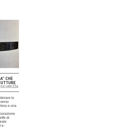
A” CHE
RUTTURE
N SICUREZZA
itorare lo
raverso
reless e una
aborazione
ette di
reale
i e