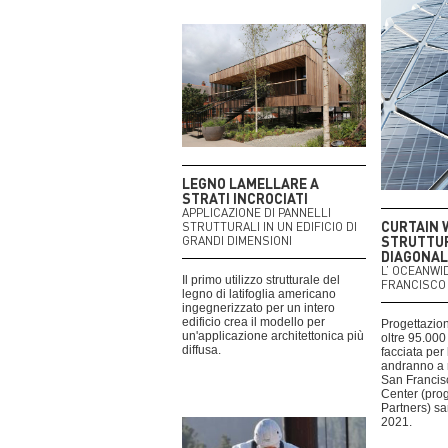
LEGNO LAMELLARE A
STRATI INCROCIATI
APPLICAZIONE DI PANNELLI
CURTAIN 
STRUTTURALI IN UN EDIFICIO DI
STRUTTUR
GRANDI DIMENSIONI
DIAGONALE
L’ OCEANWI
Il primo utilizzo strutturale del
FRANCISCO
legno di latifoglia americano
ingegnerizzato per un intero
edificio crea il modello per
Progettazion
un'applicazione architettonica più
oltre 95.000
diffusa.
facciata per
andranno a r
San Francis
Center (prog
Partners) sa
2021.