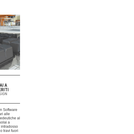
AI A
RITI
SIGN
n Software
ri alle
opedeutiche al
olai a
n intradosso
 o travi fuori