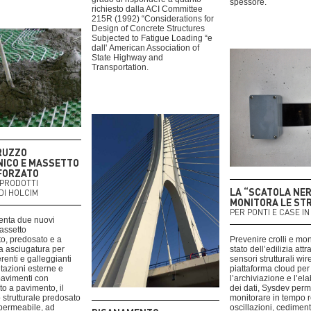
spessore.
richiesto dalla ACI Committee
215R (1992) “Considerations for
Design of Concrete Structures
Subjected to Fatigue Loading “e
dall' American Association of
State Highway and
Transportation.
RUZZO
ICO E MASSETTO
FORZATO
I PRODOTTI
LA “SCATOLA NER
DI HOLCIM
MONITORA LE ST
PER PONTI E CASE I
enta due nuovi
massetto
ato, predosato e a
Prevenire crolli e mon
a asciugatura per
stato dell’edilizia att
renti e galleggianti
sensori strutturali wi
tazioni esterne e
piattaforma cloud per
pavimenti con
l’archiviazione e l’el
o a pavimento, il
dei dati, Sysdev perm
 strutturale predosato
monitorare in tempo 
mpermeabile, ad
oscillazioni, cediment