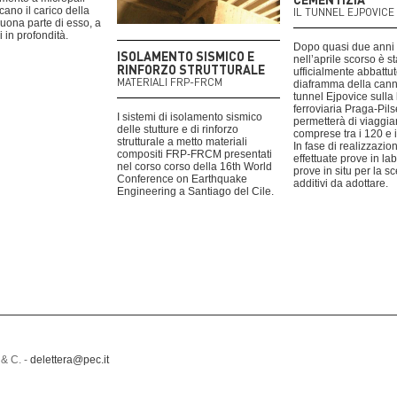
cano il carico della
IL TUNNEL EJPOVICE
 buona parte di esso, a
li in profondità.
Dopo quasi due anni d
ISOLAMENTO SISMICO E
nell’aprile scorso è st
RINFORZO STRUTTURALE
ufficialmente abbattuto
MATERIALI FRP-FRCM
diaframma della cann
tunnel Ejpovice sulla 
ferroviaria Praga-Pil
I sistemi di isolamento sismico
permetterà di viaggia
delle stutture e di rinforzo
comprese tra i 120 e 
strutturale a metto materiali
In fase di realizzazio
compositi FRP-FRCM presentati
effettuate prove in la
nel corso corso della 16th World
prove in situ per la sc
Conference on Earthquake
additivi da adottare.
Engineering a Santiago del Cile.
 & C. -
delettera@pec.it