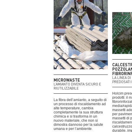
CALCEST
POZZOLAN
FIBRORIN
LA LINEA D
MICROWASTE
PREDOSATI 
L’AMIANTO DIVENTA SICURO E
RIUTILIZZABILE
Holcim pres
prodotti: il 
La fibra dell’amianto, a seguito di
fibrorinforz
un processo di riscaldamento ad
media/rapid
alte temperature, cambia
massetti ade
completamente la sua struttura
per pavimen
chimica e si trasforma in un
massetti di 
nuovo materiale, che non si
riscaldament
dimostra dannoso per la salute
calcestruzzo
umana e per l’ambiente.
durabile, i