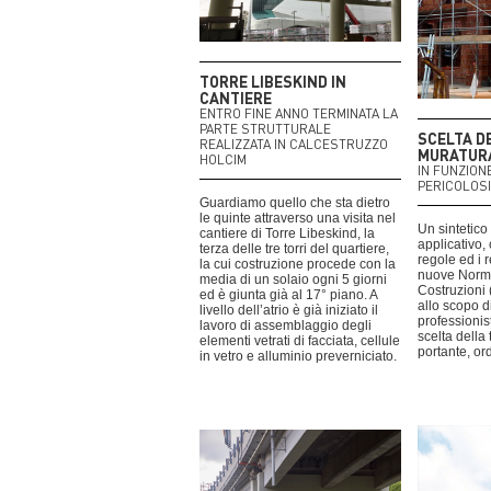
TORRE LIBESKIND IN
CANTIERE
ENTRO FINE ANNO TERMINATA LA
PARTE STRUTTURALE
SCELTA D
REALIZZATA IN CALCESTRUZZO
MURATUR
HOLCIM
IN FUNZION
PERICOLOSI
Guardiamo quello che sta dietro
le quinte attraverso una visita nel
Un sintetic
cantiere di Torre Libeskind, la
applicativo,
terza delle tre torri del quartiere,
regole ed i r
la cui costruzione procede con la
nuove Norme
media di un solaio ogni 5 giorni
Costruzioni 
ed è giunta già al 17° piano. A
allo scopo d
livello dell’atrio è già iniziato il
professionis
lavoro di assemblaggio degli
scelta della
elementi vetrati di facciata, cellule
portante, or
in vetro e alluminio preverniciato.