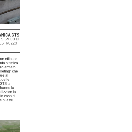
ANICA GTS
SISMICO DI
CESTRUZZO
ne efficace
nto sismico
uzzo armato
cketing” che
are al
a delle
i GTS a
 hanno la
alizzare la
 in caso di
 pilastri.