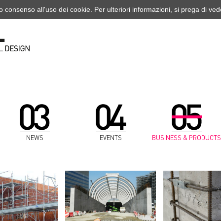
o consenso all'uso dei cookie. Per ulteriori informazioni, si prega di ve
NEWS
EVENTS
BUSINESS & PRODUCTS