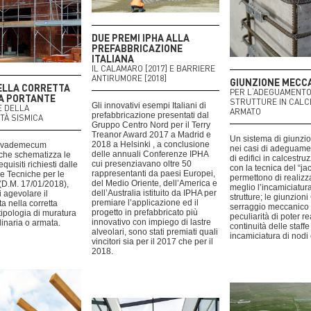
DUE PREMI IPHA ALLA
PREFABBRICAZIONE
ITALIANA
IL CALAMARO [2017] E BARRIERE
ANTIRUMORE [2018]
GIUNZIONE MECC
ELLA CORRETTA
PER L‘ADEGUAMENTO 
A PORTANTE
STRUTTURE IN CAL
Gli innovativi esempi Italiani di
E DELLA
ARMATO
prefabbricazione presentati dal
TÀ SISMICA
Gruppo Centro Nord per il Terry
Treanor Award 2017 a Madrid e
Un sistema di giunzio
2018 a Helsinki , a conclusione
o vademecum
nei casi di adeguame
delle annuali Conferenze IPHA
 che schematizza le
di edifici in calcestr
cui presenziavano oltre 50
equisiti richiesti dalle
con la tecnica del “ja
rappresentanti da paesi Europei,
 Tecniche per le
permettono di realizz
del Medio Oriente, dell’America e
(D.M. 17/01/2018),
meglio l’incamiciatur
dell’Australia istituito da IPHA per
i agevolare il
strutture; le giunzion
premiare l’applicazione ed il
ta nella corretta
serraggio meccanico
progetto in prefabbricato più
 tipologia di muratura
peculiarità di poter re
innovativo con impiego di lastre
dinaria o armata.
continuità delle staffe
alveolari, sono stati premiati quali
incamiciatura di nodi e
vincitori sia per il 2017 che per il
2018.