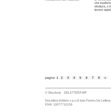
che trasferis
struttura, o
terreni stabi
pagina:
1
2
3
4
5
6
7
8
»
© Structural DELETTERA WP
DeLettera Editore s.a.s di Ivan Fiorino De Lettera
P.IVA. 10077710159