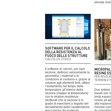
elevata resi
SOFTWARE PER IL CALCOLO
DELLA RESISTENZA AL
FUOCO DELLE STRUTTURE
CALCOLUS-FUOCO
MICROPAL
Il software di calcolo, per ogni
sezione, definisci velocemente la
RESINE E
geometria, i materiali e le
PER RISOLV
condizioni al contorno e, grazie al
TERRENI E 
solutore agli elementi finiti, ottieni
l’andamento nel tempo delle
temperature all’interno della
Due sistemi
sezione (mappe di temperatura)
basati sull’ 
con le relative resistenze
lenta espa
strutturali che la sezione è in
resine ad al
grado di esercitare a seguito del
alta espansi
decadimento delle caratteristiche
miscele cem
meccaniche dei materiali.
di consolid