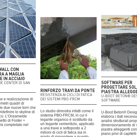
WALL CON
A A MAGLIA
 IN ACCIAIO
SOFTWARE PER
DE CENTER DI SAN
PROGETTARE SOL
RINFORZO TRAVI DA PONTE
PIASTRA ALLEGGE
RESISTENZA AI CICLI DI FATICA
U-BOOT BETON® DE
DEI SISTEMI PBO-FRCM
e e realizzazione di
SOFTWARE
 metri quadri di
 le due nuove torri che
Lo studio dimostra infatti come il
idefinire lo skyline di
U-Boot Beton® Desig
sistema PBO-FRCM, in cui il
co. L’Oceanwide
elabora i dati necessa
legante organico è sostituito da
etto di Foster +
analisi strutturali pr
un legante cementizio, applicato
rà completato nel
dimensionamento di s
a una trave e sottoposto a 2
piastra alleggeriti co
milioni di cicli di fatica sia in
piano privi di capitelli
grado di rispondere a quanto