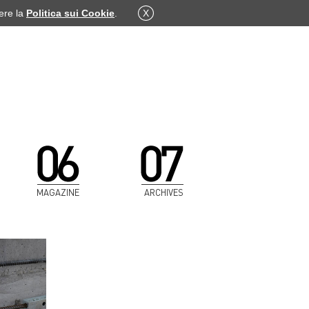
dere la
Politica sui Cookie
.
X
MAGAZINE
ARCHIVES