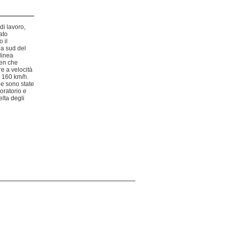
i lavoro,
ato
 il
a sud del
linea
sen che
re a velocità
i 160 km/h.
ne sono state
boratorio e
elta degli