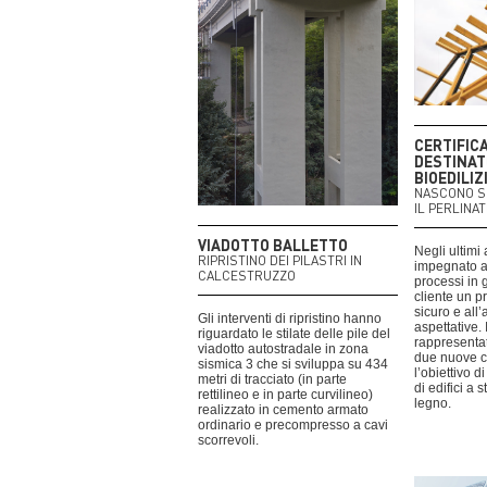
CERTIFIC
DESTINAT
BIOEDILIZ
NASCONO S.A
IL PERLINA
VIADOTTO BALLETTO
Negli ultimi
RIPRISTINO DEI PILASTRI IN
impegnato a
CALCESTRUZZO
processi in 
cliente un p
sicuro e all’
Gli interventi di ripristino hanno
aspettative. I
riguardato le stilate delle pile del
rappresentat
viadotto autostradale in zona
due nuove ce
sismica 3 che si sviluppa su 434
l’obiettivo d
metri di tracciato (in parte
di edifici a 
rettilineo e in parte curvilineo)
legno.
realizzato in cemento armato
ordinario e precompresso a cavi
scorrevoli.