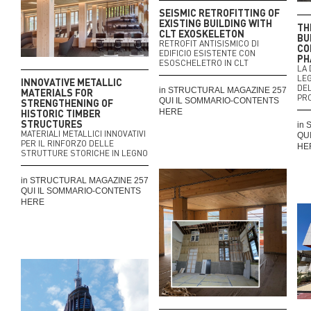
SEISMIC RETROFITTING OF
EXISTING BUILDING WITH
TH
CLT EXOSKELETON
BU
RETROFIT ANTISISMICO DI
CO
EDIFICIO ESISTENTE CON
PH
ESOSCHELETRO IN CLT
LA 
LE
INNOVATIVE METALLIC
DEL
in STRUCTURAL MAGAZINE 257
MATERIALS FOR
PR
QUI IL SOMMARIO-CONTENTS
STRENGTHENING OF
HISTORIC TIMBER
HERE
STRUCTURES
in
MATERIALI METALLICI INNOVATIVI
QU
PER IL RINFORZO DELLE
HE
STRUTTURE STORICHE IN LEGNO
in STRUCTURAL MAGAZINE 257
QUI IL SOMMARIO-CONTENTS
HERE