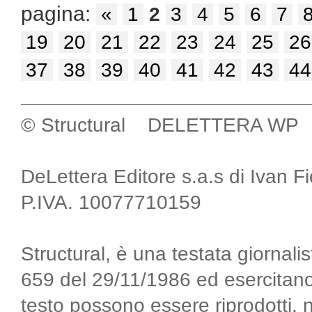
pagina:
«
1
2
3
4
5
6
7
19
20
21
22
23
24
25
26
37
38
39
40
41
42
43
44
© Structural DELETTERA WP
DeLettera Editore s.a.s di Ivan F
P.IVA. 10077710159
Structural, è una testata giornalis
659 del 29/11/1986 ed esercitano
testo possono essere riprodotti, 