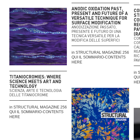
ANODIC OXIDATION PAST,
CO
PRESENT AND FUTURE OF A
ST
VERSATILE TECHNIQUE FOR
CO
SURFACE MODIFICATION
RE
ANODIZZAZIONE PASSATO,
PA
PRESENTE E FUTURO DI UNA
(R
TECNICA VERSATILE PER LA
CO
MODIFICA DELLE SUPERFICI
COR
CAL
REA
in STRUCTURAL MAGAZINE 256
RIC
QUI IL SOMMARIO-CONTENTS
PAV
HERE
in
TITANIOCROMIES: WHERE
QU
SCIENCE MEETS ART AND
HE
TECHNOLOGY
SCIENZA, ARTE E TECNOLOGIA
DELLE TITANIOCROMIE
in STRUCTURAL MAGAZINE 256
QUI IL SOMMARIO-CONTENTS
HERE