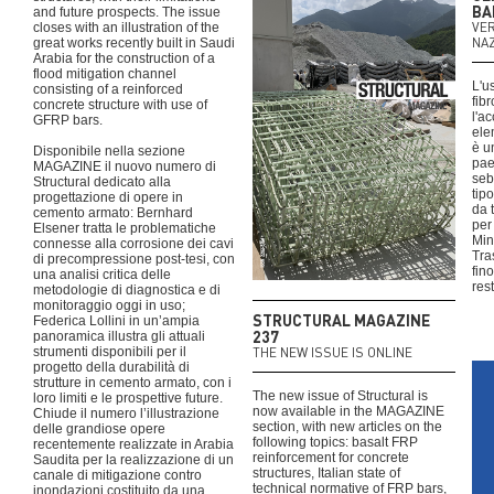
BA
and future prospects. The issue
VE
closes with an illustration of the
NA
great works recently built in Saudi
Arabia for the construction of a
flood mitigation channel
L'u
consisting of a reinforced
fibr
concrete structure with use of
l'a
GFRP bars.
ele
è u
Disponibile nella sezione
pae
MAGAZINE il nuovo numero di
seb
Structural dedicato alla
tipo
progettazione di opere in
da 
cemento armato: Bernhard
per
Elsener tratta le problematiche
Min
connesse alla corrosione dei cavi
Tra
di precompressione post-tesi, con
fin
una analisi critica delle
rest
metodologie di diagnostica e di
monitoraggio oggi in uso;
STRUCTURAL MAGAZINE
Federica Lollini in un’ampia
237
panoramica illustra gli attuali
strumenti disponibili per il
THE NEW ISSUE IS ONLINE
progetto della durabilità di
strutture in cemento armato, con i
The new issue of Structural is
loro limiti e le prospettive future.
now available in the MAGAZINE
Chiude il numero l’illustrazione
section, with new articles on the
delle grandiose opere
following topics: basalt FRP
recentemente realizzate in Arabia
reinforcement for concrete
Saudita per la realizzazione di un
structures, Italian state of
canale di mitigazione contro
technical normative of FRP bars,
inondazioni costituito da una