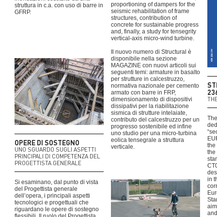
proportioning of dampers for the
struttura in c.a. con uso di barre in
seismic rehabilitation of frame
GFRP.
structures, contribution of
concrete for sustainable progress
and, finally, a study for tensegrity
vertical-axis micro-wind turbine.
Il nuovo numero di Structural è
disponibile nella sezione
MAGAZINE con nuovi articoli sui
seguenti temi: armature in basalto
per strutture in calcestruzzo,
ST
normativa nazionale per cemento
23
armato con barre in FRP,
THE
dimensionamento di dispositivi
dissipativi per la riabilitazione
sismica di strutture intelaiate,
The
contributo del calcestruzzo per un
ded
progresso sostenibile ed infine
“se
uno studio per una micro-turbina
EUR
eolica tensegrale a struttura
OPERE DI SOSTEGNO
the
verticale.
UNO SGUARDO SUGLI ASPETTI
the 
PRINCIPALI DI COMPETENZA DEL
sta
PROGETTISTA GENERALE
CT0
des
in t
Si esaminano, dal punto di vista
cor
del Progettista generale
Eur
dell’opera, i principali aspetti
Sta
tecnologici e progettuali che
aim 
riguardano le opere di sostegno
and
flessibili. Il ruolo del Progettista