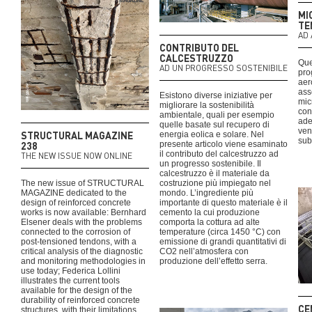
MI
TE
AD 
CONTRIBUTO DEL
CALCESTRUZZO
Que
AD UN PROGRESSO SOSTENIBILE
pro
aer
asse
Esistono diverse iniziative per
mic
migliorare la sostenibilità
con
ambientale, quali per esempio
ade
quelle basate sul recupero di
ven
STRUCTURAL MAGAZINE
energia eolica e solare. Nel
sub
238
presente articolo viene esaminato
il contributo del calcestruzzo ad
THE NEW ISSUE NOW ONLINE
un progresso sostenibile. Il
calcestruzzo è il materiale da
The new issue of STRUCTURAL
costruzione più impiegato nel
MAGAZINE dedicated to the
mondo. L’ingrediente più
design of reinforced concrete
importante di questo materiale è il
works is now available: Bernhard
cemento la cui produzione
Elsener deals with the problems
comporta la cottura ad alte
connected to the corrosion of
temperature (circa 1450 °C) con
post-tensioned tendons, with a
emissione di grandi quantitativi di
critical analysis of the diagnostic
CO2 nell’atmosfera con
and monitoring methodologies in
produzione dell’effetto serra.
use today; Federica Lollini
illustrates the current tools
available for the design of the
durability of reinforced concrete
CE
structures, with their limitations