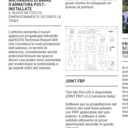
ANCORAGGIO DI BARRE
grave rischio di sviluppare un
D’ARMATURA POST-
tumore ai polmoni.
INSTALLATE
IL NUOVO METODO DI
DIMENSIONAMENTO SECONDO LA
TR069
L’articolo presenta il nuovo
approccio progettuale introdotto
dall’EOTA Technical Report 069
PR
che considera le reali prestazioni
SC
dell’adesivo, in termini di
DI
aderenza, considerando anche
potenziali fessure da spacco.
TA
Alcuni casi pratici sono presentati
per evidenziare le potenzialità e
In 
gli aspetti critici del metodo.
sis
sco
lim
JOINT FRP
mar
fin
loc
"Sul sito ReLUIS è disponibile
zon
JOINT FRP v.1.0 (versione beta).
Sta
sci
Software per la progettazione del
un 
rinforzo dei nodi trave-pilastro
sho
con FRP applicabile dal solo
int
esterno. Il software è stato
validato attraverso le prove
sperimentali descritte in questo