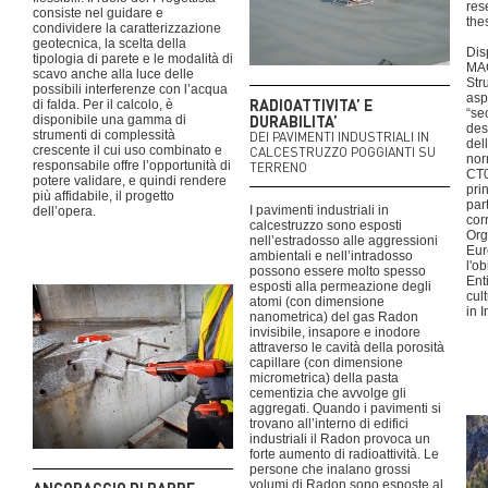
res
consiste nel guidare e
the
condividere la caratterizzazione
geotecnica, la scelta della
Dis
tipologia di parete e le modalità di
MAG
scavo anche alla luce delle
Str
possibili interferenze con l’acqua
asp
RADIOATTIVITA’ E
di falda. Per il calcolo, è
“se
DURABILITA’
disponibile una gamma di
desc
strumenti di complessità
DEI PAVIMENTI INDUSTRIALI IN
del
crescente il cui uso combinato e
CALCESTRUZZO POGGIANTI SU
nor
responsabile offre l’opportunità di
TERRENO
CT0
potere validare, e quindi rendere
pri
più affidabile, il progetto
par
I pavimenti industriali in
dell’opera.
cor
calcestruzzo sono esposti
Org
nell’estradosso alle aggressioni
Eur
ambientali e nell’intradosso
l'ob
possono essere molto spesso
Enti
esposti alla permeazione degli
cul
atomi (con dimensione
in 
nanometrica) del gas Radon
invisibile, insapore e inodore
attraverso le cavità della porosità
capillare (con dimensione
micrometrica) della pasta
cementizia che avvolge gli
aggregati. Quando i pavimenti si
trovano all’interno di edifici
industriali il Radon provoca un
forte aumento di radioattività. Le
persone che inalano grossi
volumi di Radon sono esposte al