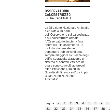
OSSERVATORIO
CALCESTRUZZO
ENTRA L'ANTIMAFIA
La Direzione Nazionale Antimafia
è entrata a far parte
dell’Osservatorio sul calcestruzzo
e sul calcestruzzo armato.
“L’Osservatorio, in piena fase
operativa, sta assumendo un
ruolo fondamentale nel
perseguire l’obiettivo di una
sempre maggiore sicurezza degli
edifici soprattutto attraverso un
sistema di controlli efficace nel
quale sono coinvolti autorevoli
attori istituzionali, tra cui la
Guardia di Finanza e d’ora in poi
la Direzione Nazionale
Antimafia”.
pagina:
«
1
2
3
4
5
6
7
8
31
32
33
34
35
36
37
38