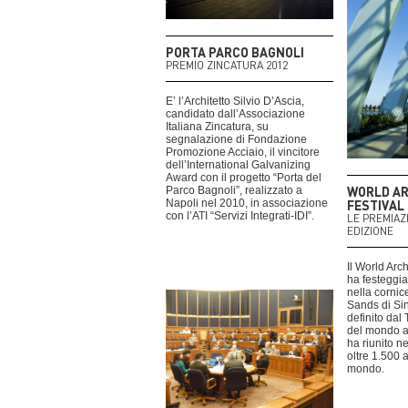
PORTA PARCO BAGNOLI
PREMIO ZINCATURA 2012
E’ l’Architetto Silvio D’Ascia,
candidato dall’Associazione
Italiana Zincatura, su
segnalazione di Fondazione
Promozione Acciaio, il vincitore
dell’International Galvanizing
Award con il progetto “Porta del
WORLD A
Parco Bagnoli”, realizzato a
Napoli nel 2010, in associazione
FESTIVAL
con l’ATI “Servizi Integrati-IDI”.
LE PREMIAZ
EDIZIONE
Il World Arc
ha festeggia
nella cornic
Sands di Si
definito dal
del mondo ar
ha riunito ne
oltre 1.500 ar
mondo.