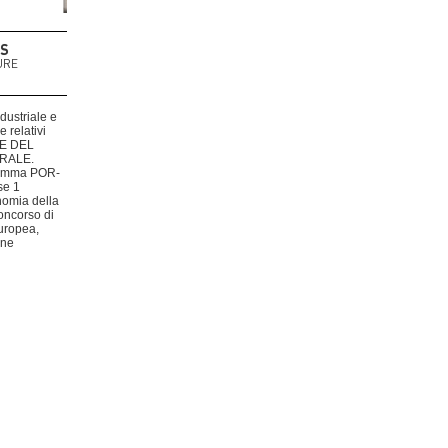
US
URE
dustriale e
 relativi
NE DEL
RALE.
ramma POR-
se 1
nomia della
oncorso di
uropea,
one