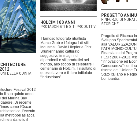
PROGETTO ANIM
RINFORZO DI MURAT
HOLCIM 100 ANNI
STORICHE
PROTAGONISTI E SITI PRODUTTIVI
Progetto di Ricerca In
Il famoso fotografo ritrattista
Sviluppo Sperimentale
Marco Grob e i fotografi di siti
alla VALORIZZAZIO
industriali David Hiepler e Fritz
PATRIMONIO CULTU
Brunier hanno catturato
Finanziato dal Prog
suggestive immagini di
FESR 2007-2013. As
dipendenti e siti produttivi nel
“Innovazione ed Eco
RCHITECTURE
mondo, allo scopo di celebrare il
Conoscenza” con il c
 2012
centenario di Holcim. Il risultato di
risorse dell’Unione E
questo lavoro è il libro intitolato
IONI DELLA QUINTA
Stato Italiano e Regi
“Industrious”.
Lombardia.
hitecture Festival 2012
to il suo quinto anno
e del Marina Bay
ngapore. Di recente
 Times come l'Oscar
chitettonico, l'evento
lla metropoli asiatica
chitetti da tutto il