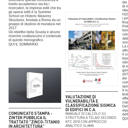
diffondere questa conoscenza a
dei
livello accademico sia tra i
di 
ricercatori, le imprese edili che tra
rif
gli operai edili è la Summer
H20
School on Historic Masonry
i pr
Structures, fondata a Roma da un
fin
gruppo di studiosi di muratura nel
Pol
2017.
fum
Gli obiettivi della Scuola e alcune
cal
ricerche costituiscono il contenuto
app
di questo monografico.
sost
QUI IL SOMMARIO
La 
att
il 
bas
vib
di 
gene
(NT
dei 
com
spo
Il 
tes
VALUTAZIONE DI
aff
VULNERABILITÀ E
cop
CLASSIFICAZIONE SISMICA
Del
DI EDIFICI IN C.A.
equ
COMUNICATO STAMPA -
MANUALE DI CALCOLO SU
del
ZINTEK PUBBLICA IL
STRUTTURA A TELAIO SECONDO
QU
TRATTATO "ZINCO-TITANIO
NTC 2018 CON APPROCCIO
IN ARCHITETTURA"
ANALITICO SLAMA