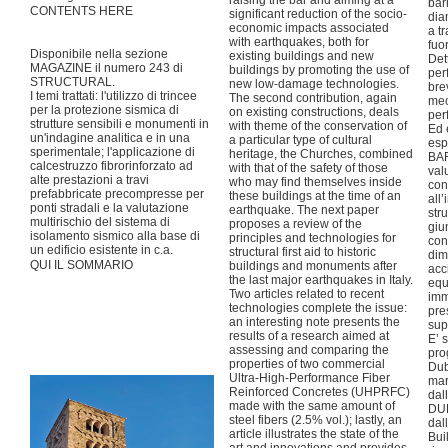
raising the bar and aiming at a
bar
CONTENTS HERE
significant reduction of the socio-
dia
economic impacts associated
a t
with earthquakes, both for
fuo
Disponibile nella sezione
existing buildings and new
Det
MAGAZINE il numero 243 di
buildings by promoting the use of
per
STRUCTURAL.
new low-damage technologies.
bre
I temi trattati: l'utilizzo di trincee
The second contribution, again
mec
per la protezione sismica di
on existing constructions, deals
per
strutture sensibili e monumenti in
with theme of the conservation of
Ed 
un'indagine analitica e in una
a particular type of cultural
esp
sperimentale; l'applicazione di
heritage, the Churches, combined
BA
calcestruzzo fibrorinforzato ad
with that of the safety of those
val
alte prestazioni a travi
who may find themselves inside
con
prefabbricate precompresse per
these buildings at the time of an
all
ponti stradali e la valutazione
earthquake. The next paper
str
multirischio del sistema di
proposes a review of the
giu
isolamento sismico alla base di
principles and technologies for
con
un edificio esistente in c.a.
structural first aid to historic
dim
QUI IL SOMMARIO
buildings and monuments after
acc
the last major earthquakes in Italy.
equ
Two articles related to recent
imm
technologies complete the issue:
pre
an interesting note presents the
sup
results of a research aimed at
E’ s
assessing and comparing the
pro
properties of two commercial
Dub
Ultra-High-Performance Fiber
mar
Reinforced Concretes (UHPRFC)
dal
made with the same amount of
DUB
steel fibers (2.5% vol.); lastly, an
dal
article illustrates the state of the
Bui