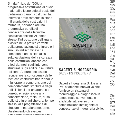
(EP
Sin dall'inizio del '900, la
cre
progressiva sostituzione di nuovi
(LW
materiali e tecnologie al posto dei
sus
tradizionali canoni costruttivi ha
app
interrotto drasticamente la storia
Pas
millenaria delle costruzioni in
dum
muratura, portando ad una
the
progressiva perdita di
pri
conoscenza delle tecniche
pro
costruttive antiche. Al tempo
stu
stesso, l'introduzione dell'analisi
req
elastica nella pratica corrente
Ita
della progettazione strutturale e il
and
suo uso indiscriminato ha
151
comportato una sistematica
dis
sottovalutazione della sicurezza
(DD
della costruzioni antiche con
The
effetti dannosi sugli interventi
tha
strutturali sugli edifici in muratura
SACERTIS INGEGNERIA
hyp
esistenti. Appare necessario
SACERTIS INGEGNERIA
Del
recuperare la conoscenza delle
thr
tecniche costruttive tradizionali e
the
migliorare la comprensione del
Sacertis Ingegneria S.r.l. è una
CO
comportamento strutturale degli
PMI altamente innovativa che
edifici storici per un approccio
fornisce un sistema di
corretto e ragionevole alla
monitoraggio e diagnostica in
Dis
conservazione, restauro, riuso
tempo reale conveniente e
MAG
delle strutture antiche e, al tempo
affidabile, attraverso una
ST
stesso, alla progettazione di
combinazione intelligente di
I te
strutture in muratura moderne.
conoscenze di ingegneria civile.
mer
Un elemento chiave per
all