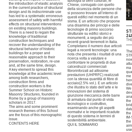
tipologia di beni culturali, le
the introduction of elastic analysis
Chiese, coniugato con quello
in the current practice of structural
della sicurezza delle persone che
design and its indiscriminate use
si possono trovare all’interno di
has led to a systematic erroneous
questi edifici nel momento di un
assessment of safety with harmful
sisma. E un articolo che propone
effects on structural interventions
una disamina dei principi e delle
on existing masonry buildings.
tecnologie di primo soccorso
ST
There is a need to regain the
strutturale su edifici storici e
24
knowledge of traditional
monumenti, a seguito dei più
THE
construction techniques and
recenti grandi terremoti in Italia.
recover the understanding of the
Completano il numero due articoli
structural behavior of historic
legati a recenti tecnologie: una
The
buildings for a proper and
nota che presenta i risultati di una
ST
reasonable approach to their
ricerca volta a valutare e
now
preservation, restoration, re-use
confrontare le proprietà di due
att
and, at the same time, design.
calcestruzzi commerciali
ma 
A key element to spread this
fibrorinforzati ad altissime
qua
knowledge at the academic level
prestazioni (UHPRFC) realizzati
me 
among both researchers,
con la stessa quantità di fibre di
her
construction firms and
acciaio(2.5% vol.). E un articolo
div
construction workers is the
che illustra lo stato dell’arte e le
We 
Summer School on Historic
innovazioni del sistema di
dev
Masonry Structures, founded in
giunzione meccanica delle barre
ana
Rome by a group of masonry
di armatura dal punto di vista
the
scholars in 2017.
tecnologico e costruttivo,
bri
The aims and some prominent
esaminando anche gli aspetti
data
research themes of this School
normativi e le importanti ricadute
the
are the focus of this monographic
di questo sistema in termini di
IM-
issue.
sostenibilità ambientale.
the 
CONTENTS HERE
QUI IL SOMMARIO
aim
use