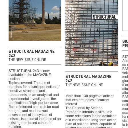
GI
PE
STRUCTURAL MAGAZINE
243
STA
THE NEW ISSUE ONLINE
All
da 
BA
STRUCTURAL 243 is now
vei
available in the MAGAZINE
STRUCTURAL MAGAZINE
mol
section.
242
giu
Topics covered: The use of
THE NEW ISSUE ONLINE
d’a
trenches for seismic protection of
attu
sensitive structures and
all
monuments, in an analytical and
More than 130 pages of articles
BA
experimental investigation; the
that explore topics of current
con
application of high-performance
interest.
nel
fibre reinforced concrete for road
The Editorial by Stefano
mani
bridges; and multi-hazard
Pampanin intends to stimulate
qua
assessment of the system of
some reflections for the definition
ha 
seismic isolation at the base of an
of a coordinated long-term action
sicu
existing reinforced concrete
plan at national level, capable of
la 
building.