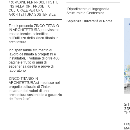
460 PAGINE PER PROGETTISTI E
INSTALLATORI, PROGETTO
Dipartimento di Ingegneria
CULTURALE PER UNA
Strutturale e Geotecnica,
ARCHITETTURA SOSTENIBILE
Sapienza Università di Roma
Zintek presenta ZINCO-TITANIO
IN ARCHITETTURA, nuovissimo
trattato tecnico-scientifico
sull’utilizzo dello zinco-titanio in
architettura
Indispensabile strumento di
lavoro destinato a progettisti e
installatori, il volume di oltre 460
pagine è frutto di anni di
esperienza diretta e prove di
laboratorio
ZINCO-TITANIO IN
ARCHITETTURA si inserisce nel
progetto culturale di Zintek,
incarnando i valori di una
architettura sostenibile a garanzia
del “ben fatto”
ST
23
THE
Dis
MAG