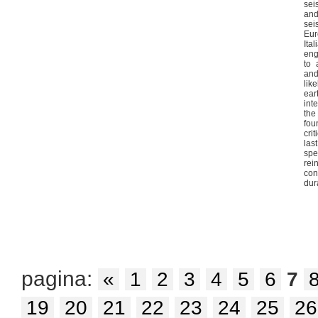
sei
and
sei
Eur
Ita
eng
to 
and
li
ea
int
th
fou
cri
la
spe
re
con
dura
pagina:
«
1
2
3
4
5
6
7
19
20
21
22
23
24
25
26