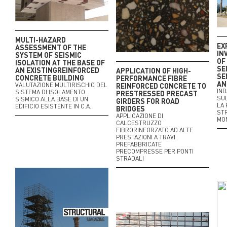
MULTI-HAZARD
EX
ASSESSMENT OF THE
IN
SYSTEM OF SEISMIC
OF
ISOLATION AT THE BASE OF
SE
AN EXISTINGREINFORCED
APPLICATION OF HIGH-
SE
CONCRETE BUILDING
PERFORMANCE FIBRE
AN
VALUTAZIONE MULTIRISCHIO DEL
REINFORCED CONCRETE TO
IND
SISTEMA DI ISOLAMENTO
PRESTRESSED PRECAST
SUL
SISMICO ALLA BASE DI UN
GIRDERS FOR ROAD
LA 
EDIFICIO ESISTENTE IN C.A.
BRIDGES
STR
APPLICAZIONE DI
MO
CALCESTRUZZO
FIBRORINFORZATO AD ALTE
PRESTAZIONI A TRAVI
PREFABBRICATE
PRECOMPRESSE PER PONTI
STRADALI