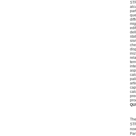
ST
alcu
par
que
diff
mig
edif
del
sta
sis
che
dis
ini
rel
ter
int
aspe
cal
pal
arti
capi
cal
pre
pro
QU
The
ST
now
Par