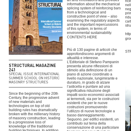
art and innovations and provides
ric
information about the mechanical
nel
splicing system of reinforcing bars
neg
from a technological and
pri
constructive point of view – also
rid
examining the regulatory aspects
car
and the important repercussions
stru
of this system, in terms of
environmental sustainability.
htt
CONTENTS HERE
gro
Più di 130 pagine di articoli che
ST
approfondiscono argomenti di
attualità e interesse.
L’Editoriale di Stefano Pampanin
STRUCTURAL MAGAZINE
presenta alcune riflessioni di
241
stimolo alla definizione di un
SPECIAL ISSUE INTERNATIONAL
piano di azione coordinato a
SUMMER SCHOOL ON HISTORIC
livello nazionale, lungimirante e
MASONRY STRUCTURES
duraturo, in grado di alzare
l’asticella e puntare ad una
significativa riduzione degli
Since the beginning of the 20th
impatti socio-economici associati
Century, the progressive advent
ai terremoti, sia per le costruzioni
of new materials and
esistenti che per le nuove
technologies on top of old
costruzioni promuovendo
building rules has dramatically
l’utilizzo di nuove tecnologie a
broken with the millenary history
basso danneggiamento.
of masonry construction, leading
Seguono, per edifici esistenti, un
to a progressive loss of
contributo sul tema della
knowledge of the traditional
conservazione di una particolare
building techniques. In addition,