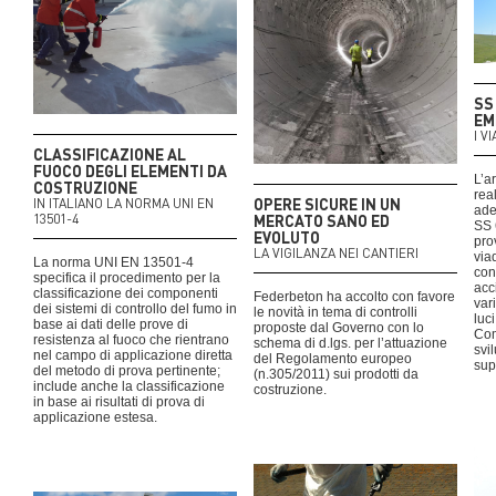
SS
EM
I V
CLASSIFICAZIONE AL
FUOCO DEGLI ELEMENTI DA
L’ar
COSTRUZIONE
real
OPERE SICURE IN UN
IN ITALIANO LA NORMA UNI EN
ade
13501-4
MERCATO SANO ED
SS 
EVOLUTO
pro
LA VIGILANZA NEI CANTIERI
via
La norma UNI EN 13501-4
con
specifica il procedimento per la
acc
classificazione dei componenti
Federbeton ha accolto con favore
var
dei sistemi di controllo del fumo in
le novità in tema di controlli
luc
base ai dati delle prove di
proposte dal Governo con lo
Com
resistenza al fuoco che rientrano
schema di d.lgs. per l’attuazione
svi
nel campo di applicazione diretta
del Regolamento europeo
sup
del metodo di prova pertinente;
(n.305/2011) sui prodotti da
include anche la classificazione
costruzione.
in base ai risultati di prova di
applicazione estesa.