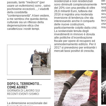
dei 
residenziali e non residenziali
passato, tanto "mediocri" (per
ter
sono diminuiti complessivamente
usare un eufemismo) sono , salvo
sog
del 20% con una perdita di oltre
pochissime eccezioni..., i viadotti
del
26,6 miliardi Euro, tuttavia dal
della cosiddetta
sic
2016 si registra una moderata
"contemporaneità". A ben vedere,
evo
inversione di tendenza che sta
a me sembra che questa deriva
tec
interessando anche il comparto
culturale sia un riflesso della
chi
delle nuove costruzioni,
degenerazione etica che
rea
particolarmente colpito dalla crisi.
caratterizza i nostri tempi.
La sostanziale tenuta degli
investimenti in rinnovo è dovuta
alle politiche d’incentivazione
fiscale per opere di recupero ed
ammodernamento edilizio. Per il
2017 si prevedono per entrambi i
mercati tassi positivi di crescita.
DOPO IL TERREMOTO…
COME AGIRE?
GIORNATA DI LAVORO SUI
RECENTI EVENTI SISMICI
La dimensione eccezionale dei