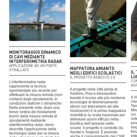
MONITORAGGIO DINAMICO
DI CAVI MEDIANTE
INTERFEROMETRIA RADAR
APPLICAZIONE AD UN PONTE
MAPPATURA AMIANTO
STRALLATO
IL
NEGLI EDIFICI SCOLASTICI
LU
IL PROGETTO ASBESTO 2.0
CO
L’interferometria radar
ASP
rappresenta la tecnica
Il progetto nelle città pilota di
sperimentale più recente per
Avellino, Pisa e Alessandria
effettuare la misura remota (non-
Il 
tramite il ricorso alle più moderne
contact) degli spostamenti, in
che
tecnologie di telerilevamento
condizioni statiche o dinamiche.
Tan
(droni con telecamere ad alta
Nella presente nota, dopo una
Mil
risolzuione) è la prima mappatura
breve sintesi dei fondamenti
cui
scientifica su scala nazionale per
teorici della misura remota di
not
delineare azioni efficaci nella
spostamenti mediante
pro
bonifica dell’amianto nelle
interferometria radar, viene
esi
scuole. Il progetto è condotto da
descritta l'applicazione della
fun
Ancitel e Sogesid. È previsto
tecnologia radar per la misura
est
anche il coinvolgimento del CNR