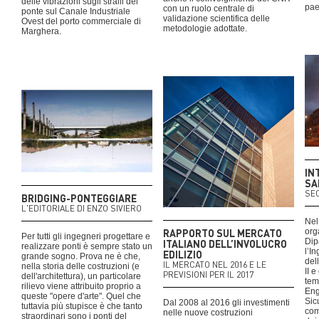
delle vibrazioni sugli stralli del
pae
con un ruolo centrale di
ponte sul Canale Industriale
validazione scientifica delle
Ovest del porto commerciale di
metodologie adottate.
Marghera.
IN
SA
SE
BRIDGING-PONTEGGIARE
L'EDITORIALE DI ENZO SIVIERO
Nel
RAPPORTO SUL MERCATO
org
Per tutti gli ingegneri progettare e
Dip
ITALIANO DELL’INVOLUCRO
realizzare ponti è sempre stato un
l’I
EDILIZIO
grande sogno. Prova ne è che,
del
IL MERCATO NEL 2016 E LE
nella storia delle costruzioni (e
II 
PREVISIONI PER IL 2017
dell'architettura), un particolare
tem
rilievo viene attribuito proprio a
Eng
queste "opere d'arte". Quel che
Sic
Dal 2008 al 2016 gli investimenti
tuttavia più stupisce è che tanto
com
nelle nuove costruzioni
straordinari sono i ponti del