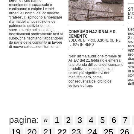
terremoti che hanno
recentemente squassato e
ST
continuano a colpire i centri
urbani e i borghi del cosiddetto
E' 
‘cratere’, ci spingono a ripensare
DE
il tema della ricostruzione del
patrimonio edilizio storico,
Ded
specialmente nel caso degli
CONSUMO NAZIONALE DI
nuo
insediamenti praticamente rasi al
CEMENTO
Str
suolo, che rischiano l’abbandono
VOLUME DI PRODUZIONE OLTRE
sez
da parte delle comunità in favore
IL 60% IN MENO
rac
di nuove collocazioni territoriali.
app
pro
Nell’ ultima audizione formale di
dia
AITEC del 21 febbraio è emersa
anc
la profonda difficoltà del comparto
str
produttivo del cemento, tra i
di 
settori più significativi del
sto
manifatturiero, come
acc
conseguenza del crollo del
del
settore edilizio.
pagina:
«
1
2
3
4
5
6
7
19
20
21
22
23
24
25
26