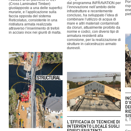
Por
dal programma INFRAVATION per
(Cross Laminated Timber)
ris
l’innovazione nell’ambito delle
giustapposto a una delle superfici
ene
infrastrutture e recentemente
murarie, e l’applicazione sulla
pie
concluso, ha sviluppato l’idea di
faccia opposta del sistema
combinare l’utilizzo di acqua di
Reticolatus, consistente in una
mare e altri materiali contaminati
ristilatura armata realizzata
da cloruri, attualmente proibito da
attraverso l’inserimento di trefoli
norme e codici, con diversi tipi di
in acciaio inox nei giunti di malta.
armatura resistenti alla
corrosione, per la realizzazione di
strutture in calcestruzzo armato
durevoli.
IN
D’
DE
RI
SI
IL 
L'EFFICACIA DI TECNICHE DI
INTERVENTO LOCALE SUGLI
EDIFICI ESISTENTI