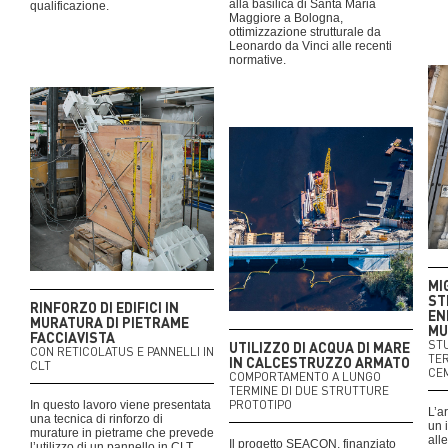
alla basilica di Santa Maria
qualificazione.
Maggiore a Bologna,
ottimizzazione strutturale da
Leonardo da Vinci alle recenti
normative.
MI
ST
RINFORZO DI EDIFICI IN
EN
MURATURA DI PIETRAME
MU
FACCIAVISTA
STU
UTILIZZO DI ACQUA DI MARE
CON RETICOLATUS E PANNELLI IN
TER
IN CALCESTRUZZO ARMATO
CLT
CE
COMPORTAMENTO A LUNGO
TERMINE DI DUE STRUTTURE
PROTOTIPO
In questo lavoro viene presentata
L’ar
una tecnica di rinforzo di
un 
murature in pietrame che prevede
all
Il progetto SEACON, finanziato
l’utilizzo di un pannello in CLT