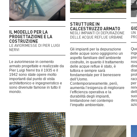
STRUTTURE IN
GI
CALCESTRUZZO ARMATO
IL MODELLO PER LA
UN 
NEGLI IMPIANTI DI DEPURAZIONE
PROGETTAZIONE E LA
PRO
DELLE ACQUE REFLUE URBANE
COSTRUZIONE
LE AVIORIMESSE DI PIER LUIGI
Que
Gli impianti per la depurazione
NERVI
ing
delle acque sono oggigiorno un
pre
aspetto familiare dell’ambiente
Le aviorimesse in cemento
nos
costruito, in quanto il trattamento
armato progettate e realizzate da
dir
delle acque reflue è stato, è
Pier Luigi Nervi tra il 1935 e il
dia
tuttora e sempre sarà
1942 sono state opere molto
pro
fondamentale per il benessere
importanti dal punto di vista
rac
dell’Uomo.
architettonico e ingegneristico e
per
Contemporaneamente, però,
sono divenute famose in tutto il
ren
aumenta l’esigenza di migliorare
mondo.
del
l’efficienza operativa e la
suoi
durabilità degli impianti,
des
limitandone nel contempo
azio
l’impatto ambientale.