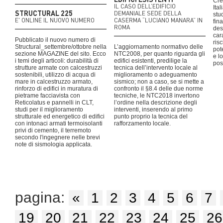
Cre
IL CASO DELL’EDIFICIO
Ita
STRUCTURAL 225
DEMANIALE SEDE DELLA
stud
E' ONLINE IL NUOVO NUMERO
CASERMA “LUCIANO MANARA” IN
fin
ROMA
des
car
Pubblicato il nuovo numero di
risc
Structural_settembre/ottobre nella
L’aggiornamento normativo delle
pote
sezione MAGAZINE del sito. Ecco
NTC2008, per quanto riguarda gli
e l
i temi degli articoli: durabilità di
edifici esistenti, predilige la
pos
strutture armate con calcestruzzi
tecnica dell’intervento locale al
sostenibili, utilizzo di acqua di
miglioramento o adeguamento
mare in calcestruzzo armato,
sismico; non a caso, se si mette a
rinforzo di edifici in muratura di
confronto il §8.4 delle due norme
pietrame facciavista con
tecniche, le NTC2018 invertono
Reticolatus e pannelli in CLT,
l’ordine nella descrizione degli
studi per il miglioramento
interventi, inserendo al primo
strutturale ed energetico di edifici
punto proprio la tecnica del
con intonaci armati termoisolanti
rafforzamento locale.
privi di cemento, il terremoto
secondo l'ingegnere nelle brevi
note di sismologia applicata.
pagina:
«
1
2
3
4
5
6
7
19
20
21
22
23
24
25
26