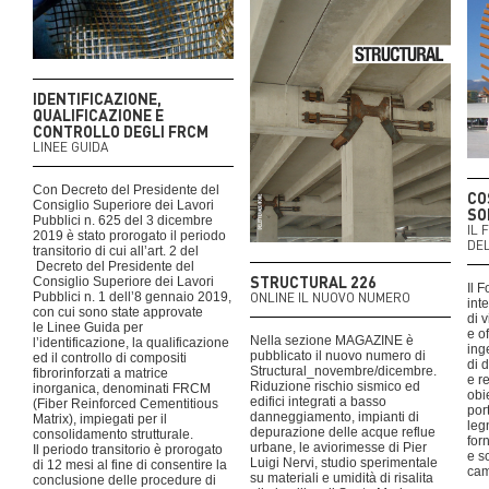
IDENTIFICAZIONE,
QUALIFICAZIONE E
CONTROLLO DEGLI FRCM
LINEE GUIDA
Con Decreto del Presidente del
CO
Consiglio Superiore dei Lavori
SO
Pubblici n. 625 del 3 dicembre
IL 
2019 è stato prorogato il periodo
DEL
transitorio di cui all’art. 2 del
Decreto del Presidente del
STRUCTURAL 226
Consiglio Superiore dei Lavori
Il 
Pubblici n. 1 dell’8 gennaio 2019,
ONLINE IL NUOVO NUMERO
int
con cui sono state approvate
di 
le Linee Guida per
e of
Nella sezione MAGAZINE è
l’identificazione, la qualificazione
inge
pubblicato il nuovo numero di
ed il controllo di compositi
di 
Structural_novembre/dicembre.
fibrorinforzati a matrice
e r
Riduzione rischio sismico ed
inorganica, denominati FRCM
obi
edifici integrati a basso
(Fiber Reinforced Cementitious
por
danneggiamento, impianti di
Matrix), impiegati per il
leg
depurazione delle acque reflue
consolidamento strutturale.
for
urbane, le aviorimesse di Pier
Il periodo transitorio è prorogato
e s
Luigi Nervi, studio sperimentale
di 12 mesi al fine di consentire la
cam
su materiali e umidità di risalita
conclusione delle procedure di