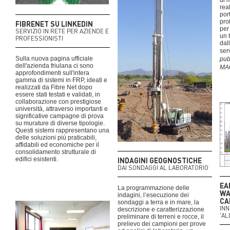
di 
rea
por
pro
FIBRENET SU LINKEDIN
per
SERVIZIO IN RETE PER AZIENDE E
un 
PROFESSIONISTI
dal
serv
Sulla nuova pagina ufficiale
pub
dell'azienda friulana ci sono
MA
approfondimenti sull'intera
gamma di sistemi in FRP, ideati e
realizzati da Fibre Net dopo
essere stati testati e validati, in
collaborazione con prestigiose
università, attraverso importanti e
significative campagne di prova
su murature di diverse tipologie.
Questi sistemi rappresentano una
delle soluzioni più praticabili,
affidabili ed economiche per il
consolidamento strutturale di
edifici esistenti.
INDAGINI GEOGNOSTICHE
DAI SONDAGGI AL LABORATORIO
EA
La programmazione delle
WA
indagini, l’esecuzione dei
CA
sondaggi a terra e in mare, la
INN
descrizione e caratterizzazione
'AL
preliminare di terreni e rocce, il
prelievo dei campioni per prove