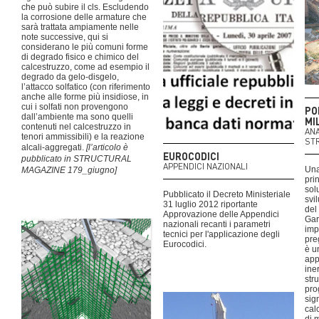
che può subire il cls. Escludendo
la corrosione delle armature che
sarà trattata ampiamente nelle
note successive, qui si
considerano le più comuni forme
di degrado fisico e chimico del
calcestruzzo, come ad esempio il
degrado da gelo-disgelo,
l’attacco solfatico (con riferimento
anche alle forme più insidiose, in
cui i solfati non provengono
PO
dall’ambiente ma sono quelli
MI
contenuti nel calcestruzzo in
ANA
tenori ammissibili) e la reazione
ST
alcali-aggregati.
[l’articolo è
EUROCODICI
pubblicato in STRUCTURAL
APPENDICI NAZIONALI
Una
MAGAZINE 179_giugno]
pri
sol
Pubblicato il Decreto Ministeriale
svi
31 luglio 2012 riportante
del
Approvazione delle Appendici
Gari
nazionali recanti i parametri
imp
tecnici per l'applicazione degli
pre
Eurocodici.
è u
app
ine
str
pro
sign
cal