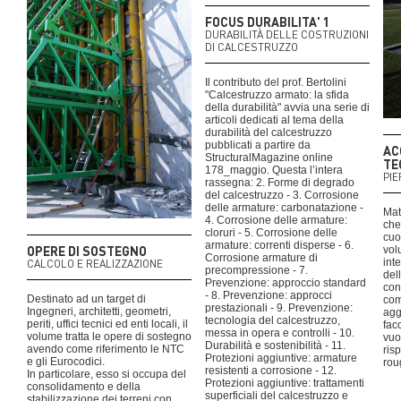
FOCUS DURABILITA' 1
DURABILITÀ DELLE COSTRUZIONI
DI CALCESTRUZZO
Il contributo del prof. Bertolini
"Calcestruzzo armato: la sfida
della durabilità" avvia una serie di
articoli dedicati al tema della
durabilità del calcestruzzo
pubblicati a partire da
AC
StructuralMagazine online
TE
178_maggio. Questa l’intera
PIE
rassegna: 2. Forme di degrado
del calcestruzzo - 3. Corrosione
delle armature: carbonatazione -
Mat
4. Corrosione delle armature:
che
cloruri - 5. Corrosione delle
cuo
armature: correnti disperse - 6.
OPERE DI SOSTEGNO
vol
Corrosione armature di
int
CALCOLO E REALIZZAZIONE
precompressione - 7.
del
Prevenzione: approccio standard
con
- 8. Prevenzione: approcci
Destinato ad un target di
com
prestazionali - 9. Prevenzione:
Ingegneri, architetti, geometri,
agg
tecnologia del calcestruzzo,
periti, uffici tecnici ed enti locali, il
fac
messa in opera e controlli - 10.
volume tratta le opere di sostegno
vuo
Durabilità e sostenibilità - 11.
avendo come riferimento le NTC
ris
Protezioni aggiuntive: armature
e gli Eurocodici.
rou
resistenti a corrosione - 12.
In particolare, esso si occupa del
Protezioni aggiuntive: trattamenti
consolidamento e della
superficiali del calcestruzzo e
stabilizzazione dei terreni con