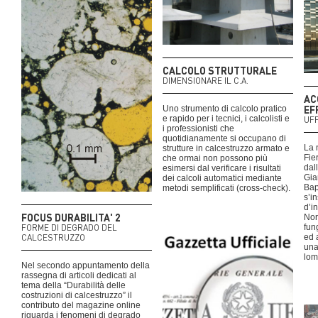
CALCOLO STRUTTURALE
DIMENSIONARE IL C.A.
AC
EF
Uno strumento di calcolo pratico
e rapido per i tecnici, i calcolisti e
UFF
i professionisti che
quotidianamente si occupano di
La 
strutture in calcestruzzo armato e
Fie
che ormai non possono più
dal
esimersi dal verificare i risultati
Gia
dei calcoli automatici mediante
Bapt
metodi semplificati (cross-check).
s’i
d’i
FOCUS DURABILITA' 2
Nor
FORME DI DEGRADO DEL
fun
CALCESTRUZZO
ed 
una
lom
Nel secondo appuntamento della
rassegna di articoli dedicati al
tema della “Durabilità delle
costruzioni di calcestruzzo” il
contributo del magazine online
riguarda i fenomeni di degrado