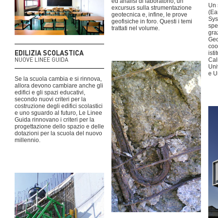
ed analisi di laboratorio, un
Un 
excursus sulla strumentazione
(Ea
geotecnica e, infine, le prove
Sys
geofisiche in foro. Questi i temi
spe
trattati nel volume.
gra
Geo
coo
EDILIZIA SCOLASTICA
ist
NUOVE LINEE GUIDA
Cal
Uni
e U
Se la scuola cambia e si rinnova,
allora devono cambiare anche gli
edifici e gli spazi educativi,
secondo nuovi criteri per la
costruzione degli edifici scolastici
e uno sguardo al futuro, Le Linee
Guida rinnovano i criteri per la
progettazione dello spazio e delle
dotazioni per la scuola del nuovo
millennio.