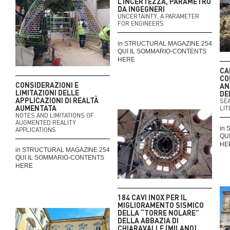
L’INCERTEZZA, PARAMETRO
DA INGEGNERI
UNCERTAINTY, A PARAMETER
FOR ENGINEERS
in STRUCTURAL MAGAZINE 254
QUI IL SOMMARIO-CONTENTS
HERE
CA
CO
CONSIDERAZIONI E
AN
LIMITAZIONI DELLE
DE
APPLICAZIONI DI REALTÀ
SE
AUMENTATA
LIT
NOTES AND LIMITATIONS OF
AUGMENTED REALITY
in
APPLICATIONS
QU
HE
in STRUCTURAL MAGAZINE 254
QUI IL SOMMARIO-CONTENTS
HERE
184 CAVI INOX PER IL
MIGLIORAMENTO SISMICO
DELLA “TORRE NOLARE”
DELLA ABBAZIA DI
CHIARAVALLE (MILANO)