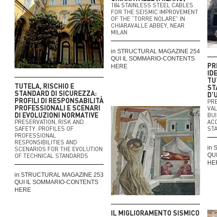
184 STAINLESS STEEL CABLES
FOR THE SEISMIC IMPROVEMENT
OF THE “TORRE NOLARE” IN
CHIARAVALLE ABBEY, NEAR
MILAN
in STRUCTURAL MAGAZINE 254
QUI IL SOMMARIO-CONTENTS
PR
HERE
ID
TU
TUTELA, RISCHIO E
ST
STANDARD DI SICUREZZA:
D’
PROFILI DI RESPONSABILITÀ
PRE
PROFESSIONALI E SCENARI
VA
DI EVOLUZIONI NORMATIVE
BUI
PRESERVATION, RISK AND
AC
SAFETY: PROFILES OF
ST
PROFESSIONAL
RESPONSIBILITIES AND
in
SCENARIOS FOR THE EVOLUTION
QU
OF TECHNICAL STANDARDS
HE
in STRUCTURAL MAGAZINE 253
QUI IL SOMMARIO-CONTENTS
HERE
IL MIGLIORAMENTO SISMICO