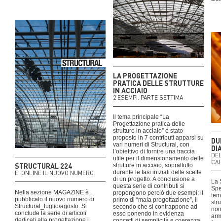
LA PROGETTAZIONE
PRATICA DELLE STRUTTURE
IN ACCIAIO
2 ESEMPI. PARTE SETTIMA
Il tema principale “La
Progettazione pratica delle
strutture in acciaio” è stato
proposto in 7 contributi apparsi su
DU
vari numeri di Structural, con
DI
l’obiettivo di fornire una traccia
DE
utile per il dimensionamento delle
CA
STRUCTURAL 224
strutture in acciaio, soprattutto
durante le fasi iniziali delle scelte
E' ONLINE IL NUOVO NUMERO
di un progetto. A conclusione a
La 
questa serie di contributi si
Spe
Nella sezione MAGAZINE è
propongono perciò due esempi; il
tem
pubblicato il nuovo numero di
primo di “mala progettazione”, il
str
Structural_luglio/agosto. Si
secondo che si contrappone ad
non
conclude la serie di articoli
esso ponendo in evidenza
arm
dedicati alla progettazione i
concetti di semplicità e coerenza.