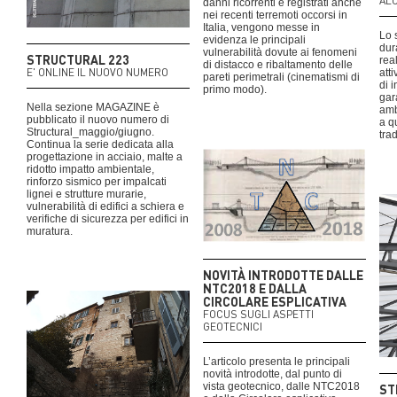
AL
danni ricorrenti e registrati anche
nei recenti terremoti occorsi in
Italia, vengono messe in
Lo 
evidenza le principali
dur
vulnerabilità dovute ai fenomeni
STRUCTURAL 223
rea
di distacco e ribaltamento delle
E' ONLINE IL NUOVO NUMERO
atti
pareti perimetrali (cinematismi di
di 
primo modo).
gar
Nella sezione MAGAZINE è
amb
pubblicato il nuovo numero di
a q
Structural_maggio/giugno.
trad
Continua la serie dedicata alla
progettazione in acciaio, malte a
ridotto impatto ambientale,
rinforzo sismico per impalcati
lignei e strutture murarie,
vulnerabilità di edifici a schiera e
verifiche di sicurezza per edifici in
muratura.
NOVITÀ INTRODOTTE DALLE
NTC2018 E DALLA
CIRCOLARE ESPLICATIVA
FOCUS SUGLI ASPETTI
GEOTECNICI
L’articolo presenta le principali
novità introdotte, dal punto di
vista geotecnico, dalle NTC2018
ST