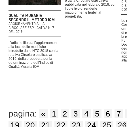
e dalla Circolare esplicativa
CIR
pubblicata nel febbraio 2019, con
C.S
l’obiettivo di renderle
CO
maggiormente fruibili al
QUALITÀ MURARIA
progettista.
SECONDO IL METODO IQM
Le 
AGGIORNAMENTO ALLA
Cos
CIRCOLARE ESPLICATIVA N. 7
orm
DEL 2019
di 
la 
Pur
L’articolo illustra l’aggiornamento,
Doc
alla luce delle modifiche
deg
introdotte dalle NTC 2018 con la
nor
relativa Circolare esplicativa
app
2019, della procedura per la
atti
determinazione dell’Indice di
Qualità Muraria IQM.
pagina:
«
1
2
3
4
5
6
7
19
20
21
22
23
24
25
26