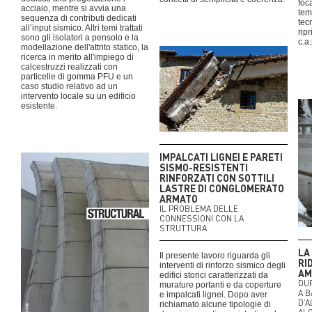
foc
acciaio, mentre si avvia una
tem
sequenza di contributi dedicati
tec
all’input sismico. Altri temi trattati
ripr
sono gli isolatori a pensolo e la
c.a.
modellazione dell'attrito statico, la
ricerca in merito all'impiego di
calcestruzzi realizzati con
particelle di gomma PFU e un
caso studio relativo ad un
intervento locale su un edificio
esistente.
IMPALCATI LIGNEI E PARETI
SISMO-RESISTENTI
RINFORZATI CON SOTTILI
LASTRE DI CONGLOMERATO
ARMATO
IL PROBLEMA DELLE
CONNESSIONI CON LA
STRUTTURA
LA
Il presente lavoro riguarda gli
RI
interventi di rinforzo sismico degli
AM
edifici storici caratterizzati da
DUR
murature portanti e da coperture
A B
e impalcati lignei. Dopo aver
D’A
richiamato alcune tipologie di