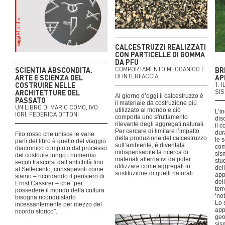
CALCESTRUZZI REALIZZATI
CON PARTICELLE DI GOMMA
DA PFU
SCIENTIA ABSCONDITA.
COMPORTAMENTO MECCANICO E
BR
DI INTERFACCIA
ARTE E SCIENZA DEL
AP
COSTRUIRE NELLE
1. 
ARCHITETTURE DEL
SI
Al giorno d’oggi il calcestruzzo è
PASSATO
il materiale da costruzione più
UN LIBRO DI MARIO COMO, IVO
utilizzato al mondo e ciò
L’i
IORI, FEDERICA OTTONI
comporta uno sfruttamento
dis
rilevante degli aggregati naturali.
il 
Per cercare di limitare l’impatto
dur
Filo rosso che unisce le varie
della produzione del calcestruzzo
le 
parti del libro è quello del viaggio
sull’ambiente, è diventata
com
diacronico compiuto dal processo
indispensabile la ricerca di
sis
del costruire lungo i numerosi
materiali alternativi da poter
stu
secoli trascorsi dall’antichità fino
utilizzare come aggregati in
dell
al Settecento, consapevoli come
sostituzione di quelli naturali
app
siamo – ricordando il pensiero di
dell
Ernst Cassirer – che “per
ter
possedere il mondo della cultura
‘not
bisogna riconquistarlo
Lo 
incessantemente per mezzo del
appa
ricordo storico”.
geo
sis