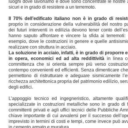
luoghi dove lavoriamo e dove sono concentrate le nostre at
sicuri e in grado di resistere a un terremoto.
Il 70% dell’edificato italiano non è in grado di resis
proprio in considerazione della vulnerabilità del nostro p
dei futuri interventi in edilizia devono tener conto dell’
hanno saputo affrontare e vincere la sfida ai terremot
esempio, dove le costruzioni in genere e quelle antisismi
realizzare con struttura in acciaio.
La soluzione in acciaio, infatti, è in grado di proporre 
in opera, economici ed ad alta reddittività
in linea c
committenza che si orienta sempre più verso costruzion
contempo convenienti ed efficienti. Senza dimenticare che 
permettono di ristrutturare e adeguare sismicamente l’es
ricchezza architettonica propria del patrimonio edilizio, sen
degli edifici.
L’appoggio tecnico ed ingegneristico, altamente qualif
specializzate in costruzioni metalliche sono in grado di fo
committenti privati e agli uffici tecnici delle Pubbliche A
chiave importante di cui avvalersi per il successo dell’op
imprevisto in termini di costi e tempi, come invece può avv
in cemento armato e muratura.