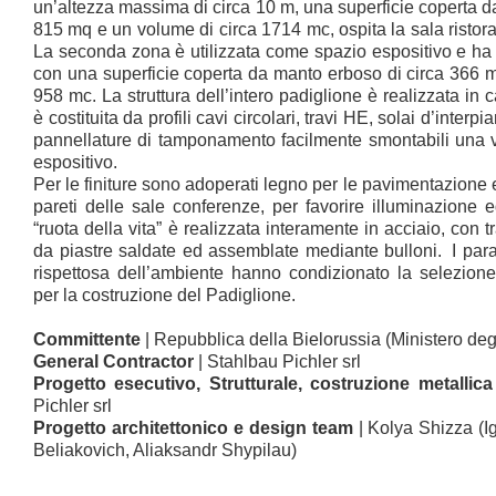
un’altezza massima di circa 10 m, una superficie coperta d
815 mq e un volume di circa 1714 mc, ospita la sala ristorant
La seconda zona è utilizzata come spazio espositivo e ha 
con una superficie coperta da manto erboso di circa 366 
958 mc. La struttura dell’intero padiglione è realizzata in 
è costituita da profili cavi circolari, travi HE, solai d’interp
pannellature di tamponamento facilmente smontabili una v
espositivo.
Per le finiture sono adoperati legno per le pavimentazione e 
pareti delle sale conferenze, per favorire illuminazione
“ruota della vita” è realizzata interamente in acciaio, con 
da piastre saldate ed assemblate mediante bulloni. I param
rispettosa dell’ambiente hanno condizionato la selezione d
per la costruzione del Padiglione.
Committente
| Repubblica della Bielorussia (Ministero degli
General Contractor
| Stahlbau Pichler srl
Progetto esecutivo, Strutturale, costruzione metallica
Pichler srl
Progetto architettonico e design team
| Kolya Shizza (I
Beliakovich, Aliaksandr Shypilau)