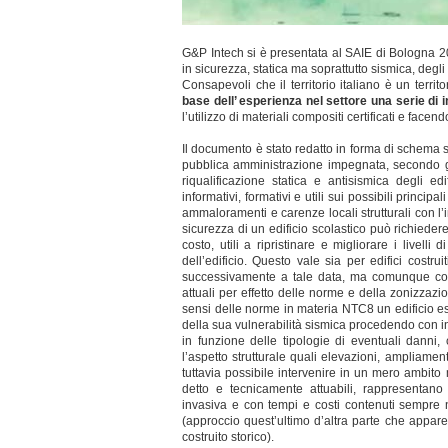
G&P Intech si è presentata al SAIE di Bologna 2
in sicurezza, statica ma soprattutto sismica, degli
Consapevoli che il territorio italiano è un territ
base dell’ esperienza nel settore una serie di i
l’utilizzo di materiali compositi certificati e face
Il documento è stato redatto in forma di schema sem
pubblica amministrazione impegnata, secondo gli 
riqualificazione statica e antisismica degli e
informativi, formativi e utili sui possibili principa
ammaloramenti e carenze locali strutturali con l’
sicurezza di un edificio scolastico può richiedere 
costo, utili a ripristinare e migliorare i livelli
dell’edificio. Questo vale sia per edifici costr
successivamente a tale data, ma comunque con li
attuali per effetto delle norme e della zonizza
sensi delle norme in materia NTC8 un edificio e
della sua vulnerabilità sismica procedendo con 
in funzione delle tipologie di eventuali danni, c
l’aspetto strutturale quali elevazioni, ampliamen
tuttavia possibile intervenire in un mero ambito
detto e tecnicamente attuabili, rappresentan
invasiva e con tempi e costi contenuti sempre ne
(approccio quest’ultimo d’altra parte che appar
costruito storico).