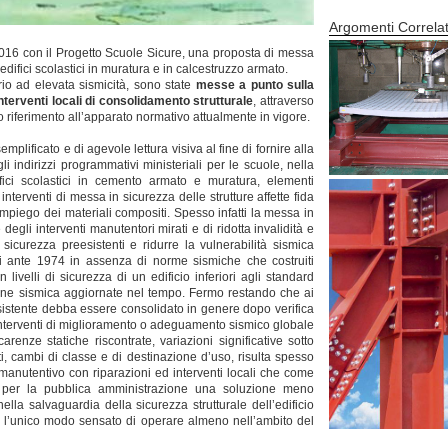
Argomenti Correlat
016 con il Progetto Scuole Sicure, una proposta di messa
 edifici scolastici in muratura e in calcestruzzo armato.
orio ad elevata sismicità, sono state
messe a punto sulla
nterventi locali di consolidamento strutturale
, attraverso
ndo riferimento all’apparato normativo attualmente in vigore.
plificato e di agevole lettura visiva al fine di fornire alla
indirizzi programmativi ministeriali per le scuole, nella
difici scolastici in cemento armato e muratura, elementi
li interventi di messa in sicurezza delle strutture affette fida
impiego dei materiali compositi. Spesso infatti la messa in
degli interventi manutentori mirati e di ridotta invalidità e
 di sicurezza preesistenti e ridurre la vulnerabilità sismica
uiti ante 1974 in assenza di norme sismiche che costruiti
velli di sicurezza di un edificio inferiori agli standard
zione sismica aggiornate nel tempo. Fermo restando che ai
sistente debba essere consolidato in genere dopo verifica
interventi di miglioramento o adeguamento sismico globale
arenze statiche riscontrate, variazioni significative sotto
ti, cambi di classe e di destinazione d’uso, risulta spesso
 manutentivo con riparazioni ed interventi locali che come
o per la pubblica amministrazione una soluzione meno
lla salvaguardia della sicurezza strutturale dell’edificio
e l’unico modo sensato di operare almeno nell’ambito del