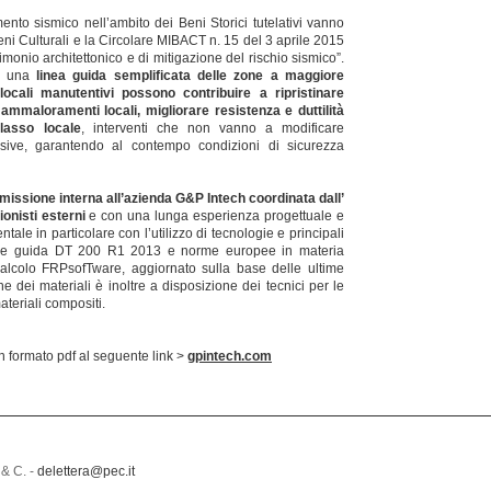
mento sismico nell’ambito dei Beni Storici tutelativi vanno
eni Culturali e la Circolare MIBACT n. 15 del 3 aprile 2015
rimonio architettonico e di mitigazione del rischio sismico”.
ta una
linea guida semplificata delle zone a maggiore
i locali manutentivi possono contribuire a ripristinare
 ammaloramenti locali, migliorare resistenza e duttilità
lasso locale
, interventi che non vanno a modificare
ssive, garantendo al contempo condizioni di sicurezza
issione interna all’azienda G&P Intech coordinata dall’
ionisti esterni
e con una lunga esperienza progettuale e
ntale in particolare con l’utilizzo di tecnologie e principali
e linee guida DT 200 R1 2013 e norme europee in materia
 calcolo FRPsofTware, aggiornato sulla base delle ultime
e dei materiali è inoltre a disposizione dei tecnici per le
materiali compositi.
formato pdf al seguente link >
gpintech.com
 & C. -
delettera@pec.it