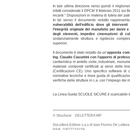
In tale ultima direzione verso quindi il migliora
infatti considerate il DPCM 9 febbraio 2011 sui B
recanti “ Disposizioni in materia di tutela del pat
In tal senso il documento redatto rappresen
vulnerabilità dell’edificio dove gli intervent
l’integrità originale del manufatto per danni e
degli elementi, impedire cinematismi di col
sostanzialmente struttura e rigidezze comple
superiori.
Il documento è stato redatto da un’
apposita comm
Ing. Claudio Ciavattini con l’apporto di profess
cantieristica in ambito civile, industriale, monume
materiali compositi certificati ai sensi dell
(Certificazioni CE). Uno specifico software di
normative tecniche e linee guida di qualificazion
verifiche delle strutture in c.a. con l’impiego dei 
La Linea Guida SCUOLE SICURE è scaricabile in 
© Structural DELETTERA WP
DeLettera Editore s.a.s di Ivan Fiorino De Lettera
P.IVA. 10077710159