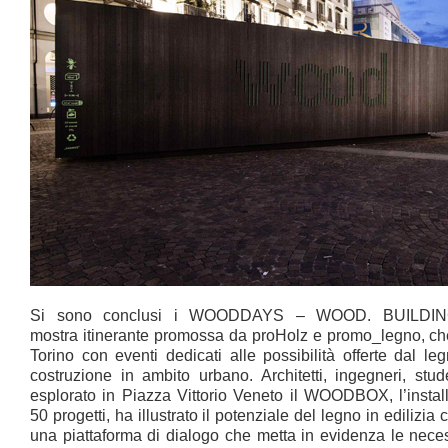
Si sono conclusi i WOODDAYS – WOOD. BUILDI
mostra itinerante promossa da proHolz e promo_legno, che
Torino con eventi dedicati alle possibilità offerte dal 
costruzione in ambito urbano. Architetti, ingegneri, stud
esplorato in Piazza Vittorio Veneto il WOODBOX, l’instal
50 progetti, ha illustrato il potenziale del legno in edilizia c
una piattaforma di dialogo che metta in evidenza le neces