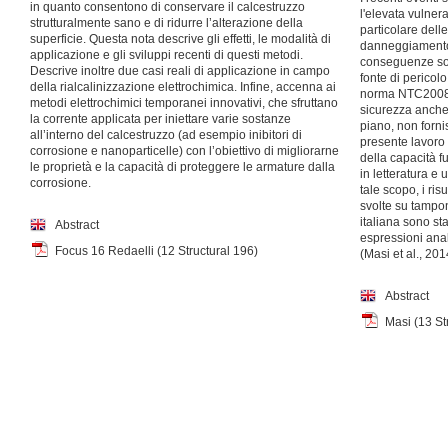
in quanto consentono di conservare il calcestruzzo
l'elevata vulnera
strutturalmente sano e di ridurre l’alterazione della
particolare dell
superficie. Questa nota descrive gli effetti, le modalità di
danneggiamento 
applicazione e gli sviluppi recenti di questi metodi.
conseguenze soc
Descrive inoltre due casi reali di applicazione in campo
fonte di pericolo
della rialcalinizzazione elettrochimica. Infine, accenna ai
norma NTC2008 p
metodi elettrochimici temporanei innovativi, che sfruttano
sicurezza anche 
la corrente applicata per iniettare varie sostanze
piano, non forni
all’interno del calcestruzzo (ad esempio inibitori di
presente lavoro 
corrosione e nanoparticelle) con l’obiettivo di migliorarne
della capacità fu
le proprietà e la capacità di proteggere le armature dalla
in letteratura e u
corrosione.
tale scopo, i ris
svolte su tampon
italiana sono sta
Abstract
espressioni anal
Focus 16 Redaelli (12 Structural 196)
(Masi et al., 201
Abstract
Masi (13 St