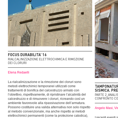
FOCUS DURABILITA’ 16
RIALCALINIZZAZIONE ELETTROCHIMICA E RIMOZIONE
DEI CLORURI
Elena Redaelli
La rialcalinizzazione e la rimozione dei cloruri sono
TAMPONATURE
metodi elettrochimici temporanei utilizzati come
SISMICA. PR
trattamenti di bonifica del calcestruzzo armato con
PARTE 2_ANALIS
l’obiettivo, rispettivamente, di ripristinare l’alcalinità del
CONFRONTO CON
calcestruzzo e di rimuovere i cloruri, ricreando così un
ambiente favorevole alla ripassivazione dell’armatura.
Possono costituire una valida alternativa non solo rispetto
Angelo Masi,
Vi
al metodo convenzionale, ma anche rispetto ai metodi
elettrochimici permanenti (come la protezione catodica),
I recenti eventi 