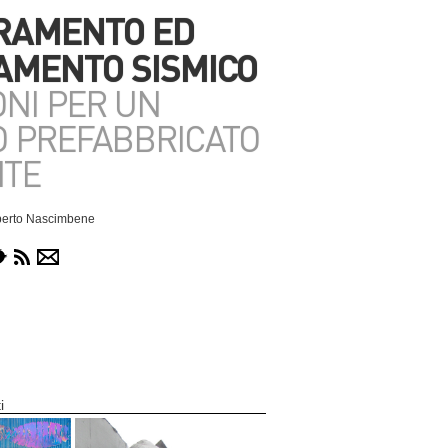
RAMENTO ED
MENTO SISMICO
ONI PER UN
IO PREFABBRICATO
NTE
Roberto Nascimbene
i