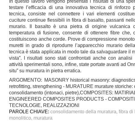
In questo lavoro vengono presentati i risultati di una spe
testare l’efficacia di una innovativa tecnica di rinforzo
tecnica, consiste nel connettere i vari elementi costitu
cuciture continue flessibili in fibra di basalto, passanti n
murario. Il basalto è una pietra di origine vulcanica 
temperatura di fusione, consente di ottenere fibre che,
costituiscono anche corde. Prove di compressione monoto
muretti in grado di riprodurre l’apparecchio murario dell
tecnica è stata applicata in modo tale da salvaguardare il 
vista”. I risultati sono stati confrontati anche con analis
attività sperimentali sono, infine, state portate avanti ad On
situ” su muratura in pietra erratica.
ARGOMENTO: MASONRY historical masonry: diagnostics
retrofitting, strengthening - MURATURE murature storiche: 
consolidamento (intonaci, pietre),COMPOSITES: MATI
ENGINEERED COMPOSITES PRODUCTS - COMPOSITI: 
TECNOLOGIE, REALIZZAZIONI
PAROLE CHIAVE:
consolidamento della muratura, fibra di
monolitico, muratura