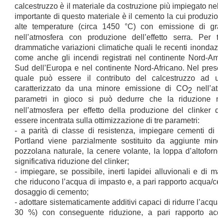
calcestruzzo è il materiale da costruzione più impiegato ne
importante di questo materiale è il cemento la cui produzi
alte temperature (circa 1450 °C) con emissione di gra
nell’atmosfera con produzione dell’effetto serra. Per t
drammatiche variazioni climatiche quali le recenti inonda
come anche gli incendi registrati nel continente Nord-Ame
Sud dell’Europa e nel continente Nord-Africano. Nel prese
quale può essere il contributo del calcestruzzo ad u
caratterizzato da una minore emissione di CO
nell’a
2
parametri in gioco si può dedurre che la riduzione
nell’atmosfera per effetto della produzione del clinker
essere incentrata sulla ottimizzazione di tre parametri:
- a parità di classe di resistenza, impiegare cementi d
Portland viene parzialmente sostituito da aggiunte mine
pozzolana naturale, la cenere volante, la loppa d’altofor
significativa riduzione del clinker;
- impiegare, se possibile, inerti lapidei alluvionali e d
che riducono l’acqua di impasto e, a pari rapporto acqua/
dosaggio di cemento;
- adottare sistematicamente additivi capaci di ridurre l’acqua
30 %) con conseguente riduzione, a pari rapporto a