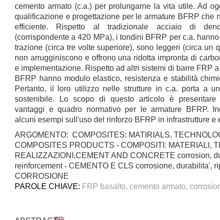
cemento armato (c.a.) per prolungarne la vita utile. Ad og
qualificazione e progettazione per le armature BFRP che n
efficiente. Rispetto al tradizionale acciaio di de
(corrispondente a 420 MPa), i tondini BFRP per c.a. hanno
trazione (circa tre volte superiore), sono leggeri (circa un q
non arrugginiscono e offrono una ridotta impronta di carbo
e implementazione. Rispetto ad altri sistemi di barre FRP a
BFRP hanno modulo elastico, resistenza e stabilità chimi
Pertanto, il loro utilizzo nelle strutture in c.a. porta a 
sostenibile. Lo scopo di questo articolo è presentare 
vantaggi e quadro normativo per le armature BFRP. Ino
alcuni esempi sull'uso del rinforzo BFRP in infrastrutture e e
ARGOMENTO: COMPOSITES: MATIRIALS, TECHNOLO
COMPOSITES PRODUCTS - COMPOSITI: MATERIALI, 
REALIZZAZIONI,CEMENT AND CONCRETE corrosion, durabi
reinforcement - CEMENTO E CLS corrosione, durabilita', 
CORROSIONE
PAROLE CHIAVE:
FRP basalto, cemento armato, corrosione