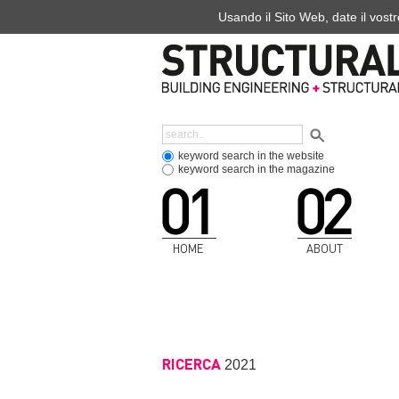
Usando il Sito Web, date il vostr
keyword search in the website
keyword search in the magazine
HOME
ABOUT
RICERCA
2021