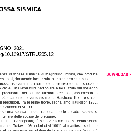
COSSA SISMICA
UGNO 2021
.org/10.12917/STRU235.12
DOWNLOAD 
enza di scosse sismiche di magnitudo limitata, che produce
iversi mesi, rimanendo localizzata in una determinata zona.
possa risolversi in un terremoto distruttivo (o main shock), è
civile. Una letteratura particolare è focalizzata sul sostegno
“precursori”, detti anche ulteriori precursori, assumendo lo
 Storicamente, l’evento sismico di Haicheng 1975, è stato il
ori precursori. Tra le prime teorie, segnaliamo Hauksson 1981,
8, Grandori et Al 1991.
verso una scossa importante: quando ciò accade, spesso si
intensità delle scosse dello sciame.
 Friuli, la Garfagnana), è stato verificato che su cento sciami
terremoti. Tuttavia, (Grandori et Al 1991), al manifestarsi di uno
truttiva aumenta sensibilmente la sua probabilità “a priori”.