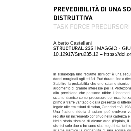
PREVEDIBILITÀ DI UNA S
DISTRUTTIVA
TASK FORCE PRECURSORI
Alberto Castellani
STRUCTURAL 235 |
MAGGIO - GI
10.12917/Stru235.12 – https://doi
In sismologia uno “sciame sismico” è una sequ
danni marginali agli edifici. Può durare fino a d
Stabilire la probabilità che uno sciame sismico 
argomento di grande interesse per la Protezione 
alla previsione che possano offrire i fenomeni 
sciame sismico come precursore per eccellenza.
primo a trarre vantaggio dalla presenza di ulteri
legate alle emissioni di radon, Grandori et Al 198
Una frazione ridotta di sciami può evolvere 
registra un incremento continuo nella cadenza e 
Nella storia sismica di alcune aree (l’Irpinia, il
sismici solo due o tre sono stati seguiti da forti 
sciame sismico la probabilità di una scossa dis