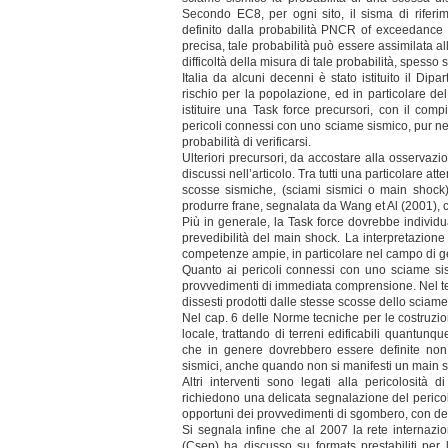
Secondo EC8, per ogni sito, il sisma di riferi
definito dalla probabilità PNCR of exceedance
precisa, tale probabilità può essere assimilata all
difficoltà della misura di tale probabilità, spesso 
Italia da alcuni decenni è stato istituito il Dipa
rischio per la popolazione, ed in particolare de
istituire una Task force precursori, con il comp
pericoli connessi con uno sciame sismico, pur n
probabilità di verificarsi.
Ulteriori precursori, da accostare alla osservazi
discussi nell’articolo. Tra tutti una particolare 
scosse sismiche, (sciami sismici o main shock)
produrre frane, segnalata da Wang et Al (2001), co
Più in generale, la Task force dovrebbe individua
prevedibilità del main shock. La interpretazion
competenze ampie, in particolare nel campo di g
Quanto ai pericoli connessi con uno sciame sis
provvedimenti di immediata comprensione. Nel te
dissesti prodotti dalle stesse scosse dello sciam
Nel cap. 6 delle Norme tecniche per le costruzio
locale, trattando di terreni edificabili quantu
che in genere dovrebbero essere definite non e
sismici, anche quando non si manifesti un main 
Altri interventi sono legati alla pericolosità 
richiedono una delicata segnalazione del perico
opportuni dei provvedimenti di sgombero, con delibe
Si segnala infine che al 2007 la rete internazio
(Csep) ha discusso su formats prestabiliti per l