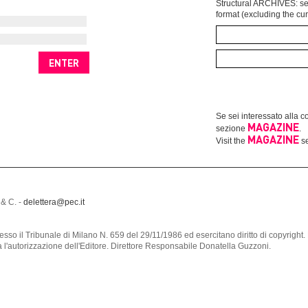
Structural ARCHIVES: sel
format (excluding the cur
Se sei interessato alla co
MAGAZINE
sezione
.
MAGAZINE
Visit the
se
 & C. -
delettera@pec.it
a presso il Tribunale di Milano N. 659 del 29/11/1986 ed esercitano diritto di copyri
za l'autorizzazione dell'Editore. Direttore Responsabile Donatella Guzzoni.