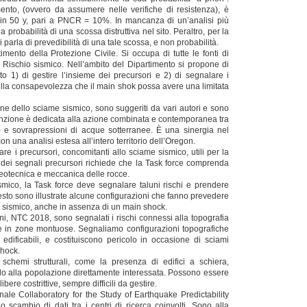
mento, (ovvero da assumere nelle verifiche di resistenza), è
 in 50 y, pari a PNCR = 10%. In mancanza di un’analisi più
a probabilità di una scossa distruttiva nel sito. Peraltro, per la
si parla di prevedibilità di una tale scossa, e non probabilità.
rtimento della Protezione Civile. Si occupa di tutte le fonti di
l Rischio sismico. Nell’ambito del Dipartimento si propone di
ito 1) di gestire l’insieme dei precursori e 2) di segnalare i
ella consapevolezza che il main shok possa avere una limitata
one dello sciame sismico, sono suggeriti da vari autori e sono
attenzione è dedicata alla azione combinata e contemporanea tra
 e sovrapressioni di acque sotterranee. È una sinergia nel
n una analisi estesa all’intero territorio dell’Oregon.
re i precursori, concomitanti allo sciame sismico, utili per la
e dei segnali precursori richiede che la Task force comprenda
eotecnica e meccanica delle rocce.
mico, la Task force deve segnalare taluni rischi e prendere
sto sono illustrate alcune configurazioni che fanno prevedere
e sismico, anche in assenza di un main shock.
ni, NTC 2018, sono segnalati i rischi connessi alla topografia
nque in zone montuose. Segnaliamo configurazioni topografiche
dificabili, e costituiscono pericolo in occasione di sciami
shock.
di schemi strutturali, come la presenza di edifici a schiera,
lo alla popolazione direttamente interessata. Possono essere
re costrittive, sempre difficili da gestire.
nale Collaboratory for the Study of Earthquake Predictability
o scambio di dati tra i centri di ricerca coinvolti. Sono alla