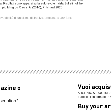
tà. Risultati sono apparsi sulla autorevole rivista Bulletin of the
mpio Ming Lu Xiao et Al (2010), Pritchard 2020.
edibilità di un sisma distruttivo, precursors task force
Vuoi acquist
gazine o
ARCHIVIO STRUCTURAL: se
pubblicati, in formato PD
scription?
Buy your ar