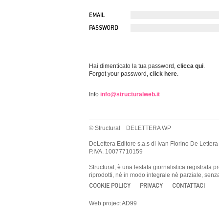
EMAIL
PASSWORD
Hai dimenticato la tua password,
clicca qui
.
Forgot your password,
click here
.
Info
info@structuralweb.it
© Structural DELETTERA WP
DeLettera Editore s.a.s di Ivan Fiorino De Lettera
P.IVA. 10077710159
Structural, è una testata giornalistica registrat
riprodotti, nè in modo integrale nè parziale, sen
COOKIE POLICY
PRIVACY
CONTATTACI
Web project AD99