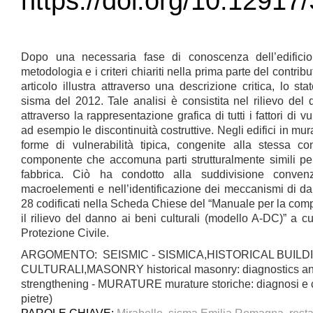
https://doi.org/10.1291
Dopo una necessaria fase di conoscenza dell’edificio
metodologia e i criteri chiariti nella prima parte del contrib
articolo illustra attraverso una descrizione critica, lo st
sisma del 2012. Tale analisi è consistita nel rilievo del
attraverso la rappresentazione grafica di tutti i fattori di v
ad esempio le discontinuità costruttive. Negli edifici in m
forme di vulnerabilità tipica, congenite alla stessa co
componente che accomuna parti strutturalmente simili pe
fabbrica. Ciò ha condotto alla suddivisione conven
macroelementi e nell’identificazione dei meccanismi di dann
28 codificati nella Scheda Chiese del “Manuale per la com
il rilievo del danno ai beni culturali (modello A-DC)” a c
Protezione Civile.
ARGOMENTO: SEISMIC - SISMICA,HISTORICAL BUILDI
CULTURALI,MASONRY historical masonry: diagnostics and a
strengthening - MURATURE murature storiche: diagnosi e c
pietre)