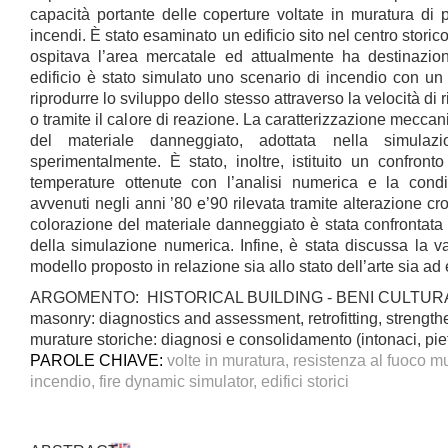
capacità portante delle coperture voltate in muratura di 
incendi. È stato esaminato un edificio sito nel centro storic
ospitava l’area mercatale ed attualmente ha destinazio
edificio è stato simulato uno scenario di incendio con un
riprodurre lo sviluppo dello stesso attraverso la velocità di 
o tramite il calore di reazione. La caratterizzazione meccan
del materiale danneggiato, adottata nella simulazi
sperimentalmente. È stato, inoltre, istituito un confronto 
temperature ottenute con l’analisi numerica e la condi
avvenuti negli anni ’80 e’90 rilevata tramite alterazione c
colorazione del materiale danneggiato è stata confrontata
della simulazione numerica. Infine, è stata discussa la val
modello proposto in relazione sia allo stato dell’arte sia ad e
ARGOMENTO: HISTORICAL BUILDING - BENI CULTURAL
masonry: diagnostics and assessment, retrofitting, stren
murature storiche: diagnosi e consolidamento (intonaci, p
PAROLE CHIAVE:
volte in muratura, resistenza al fuoco m
incendio, fire dynamic simulator, edifici storici