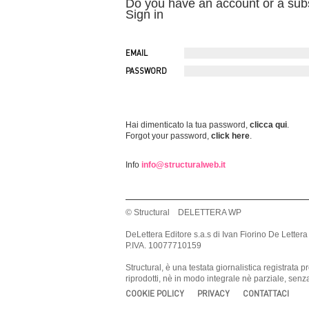
Do you have an account or a sub
Sign in
EMAIL
PASSWORD
Hai dimenticato la tua password,
clicca qui
.
Forgot your password,
click here
.
Info
info@structuralweb.it
© Structural DELETTERA WP
DeLettera Editore s.a.s di Ivan Fiorino De Lettera
P.IVA. 10077710159
Structural, è una testata giornalistica registrat
riprodotti, nè in modo integrale nè parziale, sen
COOKIE POLICY
PRIVACY
CONTATTACI