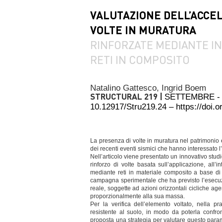
VALUTAZIONE DELL’ACCE
VOLTE IN MURATURA
RINFORZATE MEDIANTE I
RETI IN COMPOSITO
Natalino Gattesco,
Ingrid Boem
STRUCTURAL 219 |
SETTEMBRE -
10.12917/Stru219.24 – https://doi
La presenza di volte in muratura nel patrimonio ed
dei recenti eventi sismici che hanno interessato l’
Nell’articolo viene presentato un innovativo studi
rinforzo di volte basata sull’applicazione, all’
mediante reti in materiale composito a base di fi
campagna sperimentale che ha previsto l’esecuzio
reale, soggette ad azioni orizzontali cicliche age
proporzionalmente alla sua massa.
Per la verifica dell’elemento voltato, nella p
resistente al suolo, in modo da poterla confron
proposta una strategia per valutare questo par