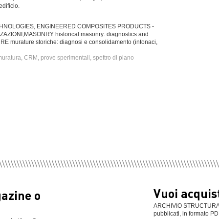
dificio.
CHNOLOGIES, ENGINEERED COMPOSITES PRODUCTS -
ZIONI,MASONRY historical masonry: diagnostics and
URE murature storiche: diagnosi e consolidamento (intonaci,
 muratura, CRM, prove sperimentali, spettro di piano
Vuoi acquist
gazine o
ARCHIVIO STRUCTURAL: se
pubblicati, in formato PD