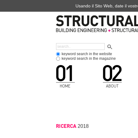
Usando il Sito Web, date il vostr
keyword search in the website
keyword search in the magazine
HOME
ABOUT
RICERCA
2018