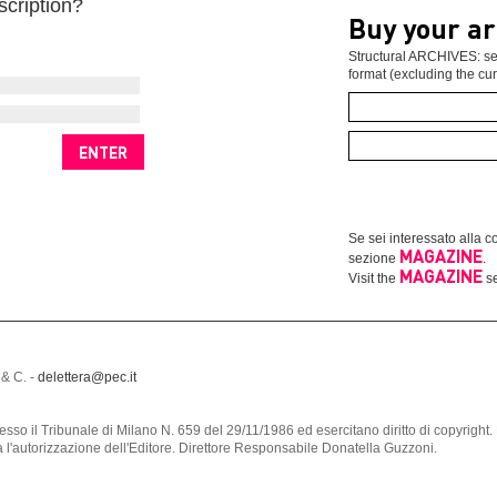
scription?
Buy your ar
Structural ARCHIVES: sel
format (excluding the cur
Se sei interessato alla co
MAGAZINE
sezione
.
MAGAZINE
Visit the
se
 & C. -
delettera@pec.it
a presso il Tribunale di Milano N. 659 del 29/11/1986 ed esercitano diritto di copyri
za l'autorizzazione dell'Editore. Direttore Responsabile Donatella Guzzoni.