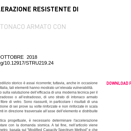
LERAZIONE RESISTENTE DI
NTONACO ARMATO CON
 OTTOBRE 2018
.org/10.12917/STRU219.24
DOWNLOAD 
ilizio storico è assai ricorrente; tuttavia, anche in occasione
Italia, tali elementi hanno mostrato un’elevata vulnerabilità.
o sulla valutazione dell’efficacia di una moderna tecnica per il
intradosso o all’estradosso, di uno strato di intonaco armato
bre di vetro. Sono riassunti, in particolare i risultati di una
ne di sei prove su volte rinforzate e non rinforzate in scala
nti in direzione trasversale all’asse dell’elemento e distribuite
ratica progettuale, è necessario determinare l'accelerazione
tare con la domanda sismica. A tal fine, nell’articolo viene
ametro, basata sul “Modified Capacity Spectrum Method” e che