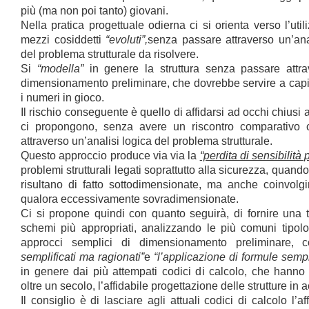
più (ma non poi tanto) giovani.
Nella pratica progettuale odierna ci si orienta verso l’uti
mezzi cosiddetti
“evoluti”,
senza passare attraverso un’an
del problema strutturale da risolvere.
Si
“modella”
in genere la struttura senza passare attr
dimensionamento preliminare, che dovrebbe servire a cap
i numeri in gioco.
Il rischio conseguente è quello di affidarsi ad occhi chiusi a
ci propongono, senza avere un riscontro comparativo con
attraverso un’analisi logica del problema strutturale.
Questo approccio produce via via la
“perdita di sensibilità 
problemi strutturali legati soprattutto alla sicurezza, quando 
risultano di fatto sottodimensionate, ma anche coinvolg
qualora eccessivamente sovradimensionate.
Ci si propone quindi con quanto seguirà, di fornire una t
schemi più appropriati, analizzando le più comuni tipolog
approcci semplici di dimensionamento preliminare,
semplificati ma ragionati”
e
“l’applicazione di formule semp
in genere dai più attempati codici di calcolo, che han
oltre un secolo, l’affidabile progettazione delle strutture in a
Il consiglio è di lasciare agli attuali codici di calcolo l’