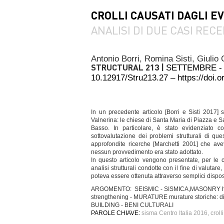
CROLLI CAUSATI DAGLI EV
ANALISI DI DUE CASI REC
Antonio Borri,
Romina Sisti,
Giulio 
STRUCTURAL 213 |
SETTEMBRE -
10.12917/Stru213.27 – https://doi
In un precedente articolo [Borri e Sisti 2017] so
Valnerina: le chiese di Santa Maria di Piazza e 
Basso. In particolare, è stato evidenziato c
sottovalutazione dei problemi strutturali di ques
approfondite ricerche [Marchetti 2001] che aveva
nessun provvedimento era stato adottato.
In questo articolo vengono presentate, per le 
analisi strutturali condotte con il fine di valutare
poteva essere ottenuta attraverso semplici dispos
ARGOMENTO: SEISMIC - SISMICA,MASONRY histori
strengthening - MURATURE murature storiche: di
BUILDING - BENI CULTURALI
PAROLE CHIAVE:
sisma Centro Italia 2016, crolli