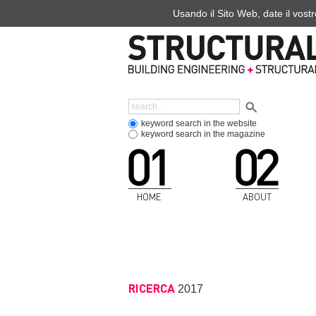
Usando il Sito Web, date il vostr
keyword search in the website
keyword search in the magazine
HOME
ABOUT
RICERCA
2017