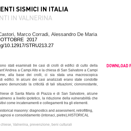
ENTI SISMICI IN ITALIA
ENTI IN VALNERINA
Castori,
Marco Corradi,
Alessandro De Maria
 OTTOBRE 2017
.org/10.12917/STRU213.27
DOWNLOAD 
no stati esaminati tre casi di crolli di edifici di culto della
Sant’Andrea a Campi Alto e la chiesa di San Salvatore a Campi
ome, alla base dei crolli, ci sia stata una macroscopica
ti edifici. In alcuni dei casi analizzati erano state condotte
no denunciato la criticità di tali situazioni; ciononostante,
chiese di Santa Maria di Piazza e di San Salvatore, alcune
, almeno a livello ipotetico, la riduzione della vulnerabilità che
itivi come incatenamenti e collegamenti tra gli elementi.
cal masonry: diagnostics and assessment, retrofitting,
agnosi e consolidamento (intonaci, pietre),HISTORICAL
 chiese, Valnerina, prevenzione, beni culturali