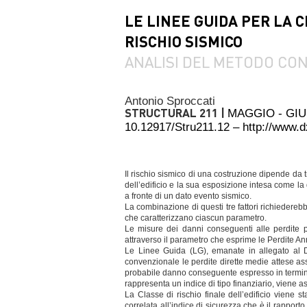
LE LINEE GUIDA PER LA 
RISCHIO SISMICO
ANALISI DEL METODO CO
Antonio Sproccati
STRUCTURAL 211 |
MAGGIO - GI
10.12917/Stru211.12 – http://www.
Il rischio sismico di una costruzione dipende da tre
dell’edificio e la sua esposizione intesa come la q
a fronte di un dato evento sismico.
La combinazione di questi tre fattori richiederebb
che caratterizzano ciascun parametro.
Le misure dei danni conseguenti alle perdite p
attraverso il parametro che esprime le Perdite An
Le Linee Guida (LG), emanate in allegato al 
convenzionale le perdite dirette medie attese ass
probabile danno conseguente espresso in termini 
rappresenta un indice di tipo finanziario, viene 
La Classe di rischio finale dell’edificio viene 
correlata all’indice di sicurezza che è il rapporto