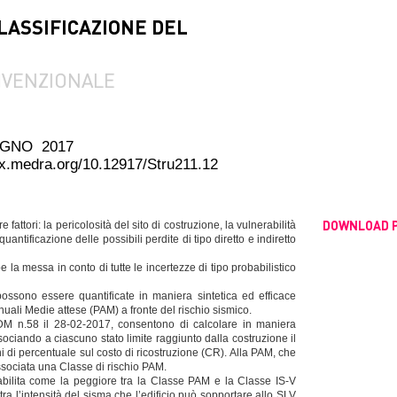
CLASSIFICAZIONE DEL
NVENZIONALE
UGNO 2017
dx.medra.org/10.12917/Stru211.12
DOWNLOAD 
 fattori: la pericolosità del sito di costruzione, la vulnerabilità
uantificazione delle possibili perdite di tipo diretto e indiretto
e la messa in conto di tutte le incertezze di tipo probabilistico
ossono essere quantificate in maniera sintetica ed efficace
nuali Medie attese (PAM) a fronte del rischio sismico.
DM n.58 il 28-02-2017, consentono di calcolare in maniera
ociando a ciascuno stato limite raggiunto dalla costruzione il
di percentuale sul costo di ricostruzione (CR). Alla PAM, che
associata una Classe di rischio PAM.
stabilita come la peggiore tra la Classe PAM e la Classe IS-V
 tra l’intensità del sisma che l’edificio può sopportare allo SLV