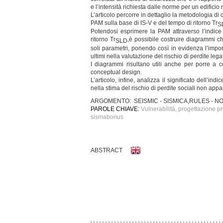
e l’intensità richiesta dalle norme per un edificio
L’articolo percorre in dettaglio la metodologia d
PAM sulla base di IS-V e del tempo di ritorno Tr
S
Potendosi esprimere la PAM attraverso l’indice 
ritorno Tr
,è possibile costruire diagrammi ch
SLD
soli parametri, ponendo così in evidenza l’importa
ultimi nella valutazione del rischio di perdite lega
I diagrammi risultano utili anche per porre a co
conceptual design.
L’articolo, infine, analizza il significato dell’in
nella stima del rischio di perdite sociali non a
ARGOMENTO: SEISMIC - SISMICA,RULES - N
PAROLE CHIAVE:
Vulnerabilità, progettazione pr
sismabonus
ABSTRACT