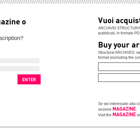
Vuoi acquist
gazine o
ARCHIVIO STRUCTURAL: se
pubblicati, in formato PD
scription?
Buy your ar
Structural ARCHIVES: sel
format (excluding the cur
Se sei interessato alla co
MAGAZINE
sezione
.
MAGAZINE
Visit the
se