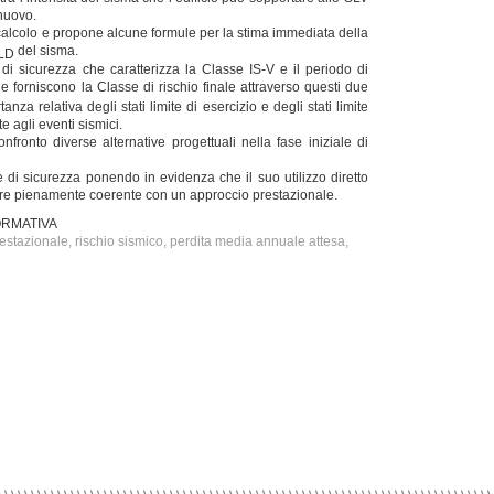
 nuovo.
i calcolo e propone alcune formule per la stima immediata della
del sisma.
LD
di sicurezza che caratterizza la Classe IS-V e il periodo di
e forniscono la Classe di rischio finale attraverso questi due
nza relativa degli stati limite di esercizio e degli stati limite
te agli eventi sismici.
nfronto diverse alternative progettuali nella fase iniziale di
dice di sicurezza ponendo in evidenza che il suo utilizzo diretto
ppare pienamente coerente con un approccio prestazionale.
ORMATIVA
estazionale, rischio sismico, perdita media annuale attesa,