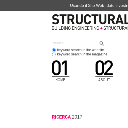
Usando il Sito Web, date il vostr
keyword search in the website
keyword search in the magazine
HOME
ABOUT
RICERCA
2017