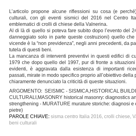
L’articolo propone alcune riflessioni su cosa (e perch
culturali, con gli eventi sismici del 2016 nel Centro It
emblematici di crolli di chiese della Valnerina.
Al di là di quello si poteva fare subito dopo l’evento del
danneggiato solo in parte queste costruzioni) quello che 
vicende è la “non previdenza”, negli anni precedenti, da par
tutela di questi beni.
La mancanza di interventi preventivi in questi edifici di c
1979 che dopo quello del 1997, pur di fronte a situazioni 
evidenti, è aggravata dalla esistenza di importanti ric
passati, mirate in modo specifico proprio all’obiettivo del
chiaramente denunciato la criticità di queste situazioni.
ARGOMENTO: SEISMIC - SISMICA,HISTORICAL BUILDI
CULTURALI,MASONRY historical masonry: diagnostics and a
strengthening - MURATURE murature storiche: diagnosi e c
pietre)
PAROLE CHIAVE:
sisma centro Italia 2016, crolli chiese, 
beni culturali