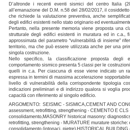
D’altronde i recenti eventi sismici del centro Italia (
all’emanazione del D.M. n.58 del 28/02/2017, il cosiddett
che richiede la valutazione preventiva, anche semplificat
degli edifici esistenti nello stato originario ed eventualment
Pertanto, nella presente memoria viene proposta una cla
strutturale degli edifici esistenti in muratura ed in c.a., f
approssimata del parametro “vulnerabilità di insieme” rife
territorio, ma che può essere utilizzata anche per una prim
singola costruzione.
Nello specifico, la classificazione proposta degli 
comportamento sismico presenta 5 classi per le costruzioni 
quelli in c.a. Per ciascuna di esse viene indicato un r
espressa in termini di massima accelerazione sopportabile al
livello di vulnerabilità della corrispondente tipologia co
indicazioni preliminari e di indirizzo qualora si voglia pr
capacità con riferimento al singolo edificio.
ARGOMENTO: SEISMIC - SISMICA,CEMENT AND CONCR
assessment, retrofitting, strengthening - CEMENTO E CLS 
consolidamento,MASONRY historical masonry: diagnostic
retrofitting, strengthening - MURATURE murature storiche: 
consolidamento (intonaci, pietre),HISTORICAL BUILDIN