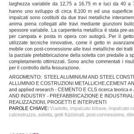
larghezza variabile da 12,75 a 16,75 m e luci da 40 
hanno uno sviluppo di circa 8.100 m ed una superficie
impalcati sono costituiti da due travi metalliche interamen
anima piena collegati alle travi mediante giunzioni bul
spessore variabile. La carpenteria metallica è stata pre-
per campata e posta in opera con autogrù. Per il getto 
utilizzate tecniche innovative, come il getto in avanza
mobile con post-connessione alle travi metalliche dei tratt
la parziale prefabbricazione della soletta con predalle a sp
completamento ottimizzati. Sono anche commentati i risult
per il controllo della fessurazione.
ARGOMENTO: STEEL ALUMINIUM AND STEEL CONSTR
ALLUMINIO E COSTRUZIONI METALLICHE,CEMENT AN
and applied research - CEMENTO E CLS ricerca teorica 
AND INDUSTRY - PREFABBRICAZIONE E INDUSTRIAL
REALIZZAZIONI, PROGETTI E INTERVENTI
PAROLE CHIAVE:
Viadotto, impalcato bitrave, impalcato 
calcestruzzo, soletta, getti frazionati, post-connessione, riti