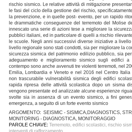
rischio sismico. Le relative attività di mitigazione presentan
le fasi del ciclo della gestione del rischio, specificatament
la prevenzione, e in quelle post- evento, per un rapido ritorn
le drammatiche conseguenze del terremoto del Molise d
innescato una serie di azioni tese a migliorare la sicurezza s
pubblici italiani, ed in particolare di quelli a rischio rileva
le scuole. Negli anni successivi diverse iniziative a livel
livello regionale sono stati condotti, sia per migliorare la c
sicurezza sismica del patrimonio edilizio pubblico, sia per e
adeguamento e miglioramento sismico sugli edifici a 
contempo sono anche avvenuti tre violenti terremoti, nel 20
Emilia, Lombardia e Veneto e nel 2016 nel Centro Italia
non trascurabile vulnerabilità sismica degli edifici scolas
rapida ripresa delle attività scolastica dopo un sisma dis
vengono presentate ed analizzate alcune esperienze riguarda
svolte sia in assenza di un evento sismico, a fini genera
emergenza, a seguito di un forte evento sismico
ARGOMENTO: SEISMIC - SISMICA,DIAGNOSTICS, S
MONITORING - DIAGNOSTICA, MONITORAGGIO
PAROLE CHIAVE:
Terremoto, edifici scolastici, rischio sis
interventi di rafforzamento