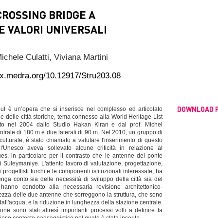
CROSSING BRIDGE A
E VALORI UNIVERSALI
ichele Culatti,
Viviana Martini
dx.medra.org/10.12917/Stru203.08
DOWNLOAD 
ul è un’opera che si inserisce nel complesso ed articolato
e delle città storiche, tema connesso alla World Heritage List
ato nel 2004 dallo Studio Hakan Kiran e dal prof. Michel
entrale di 180 m e due laterali di 90 m. Nel 2010, un gruppo di
culturale, è stato chiamato a valutare l'inserimento di questo
Unesco aveva sollevato alcune criticità in relazione al
s, in particolare per il contrasto che le antenne del ponte
 Suleymaniye. L'attento lavoro di valutazione, progettazione,
 progettisti turchi e le componenti istituzionali interessate, ha
ga conto sia delle necessità di sviluppo della città sia del
ti hanno condotto alla necessaria revisione architettonico-
altezza delle due antenne che sorreggono la struttura, che sono
dall'acqua, e la riduzione in lunghezza della stazione centrale.
one sono stati altresì importanti processi volti a definire la