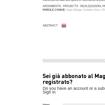
coerenza formale dell'opera in riferimento al prez
ARGOMENTO: PROJECTS - REALIZZAZIONI, P
PAROLE CHIAVE:
Halic Bridge, Golden Horn, UN
ABSTRACT
Sei già abbonato al Ma
registrato?
Do you have an account or a sub
Sign in