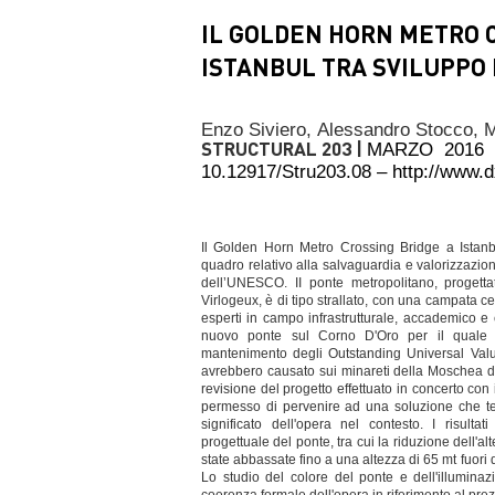
IL GOLDEN HORN METRO 
ISTANBUL TRA SVILUPPO 
Enzo Siviero,
Alessandro Stocco,
M
STRUCTURAL 203 |
MARZO 2016
10.12917/Stru203.08 – http://www.
Il Golden Horn Metro Crossing Bridge a Istanb
quadro relativo alla salvaguardia e valorizzazion
dell’UNESCO. II ponte metropolitano, progett
Virlogeux, è di tipo strallato, con una campata c
esperti in campo infrastrutturale, accademico e 
nuovo ponte sul Corno D'Oro per il quale l'
mantenimento degli Outstanding Universal Value
avrebbero causato sui minareti della Moschea di
revisione del progetto effettuato in concerto con i
permesso di pervenire ad una soluzione che ten
significato dell'opera nel contesto. I risulta
progettuale del ponte, tra cui la riduzione dell'
state abbassate fino a una altezza di 65 mt fuori 
Lo studio del colore del ponte e dell'illuminazi