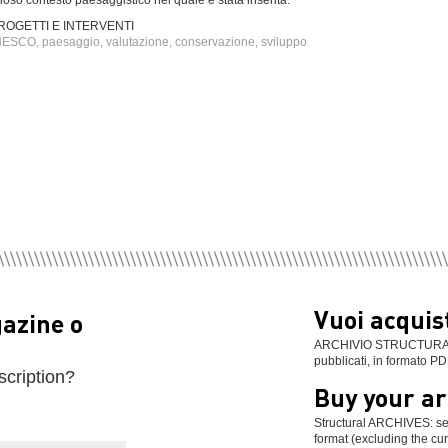
ioso contesto paesaggistico nel quale è stata inserita.
ROGETTI E INTERVENTI
ESCO, paesaggio, valutazione, conservazione, sviluppo
Vuoi acquist
gazine o
ARCHIVIO STRUCTURAL: se
pubblicati, in formato PD
scription?
Buy your ar
Structural ARCHIVES: sel
format (excluding the cur