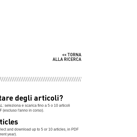
<< TORNA
ALLA RICERCA
are degli articoli?
leziona e scarica fino a 5 o 10 articoli
F (escluso l'anno in corso).
ticles
ect and download up to 5 or 10 articles, in PDF
rent year).