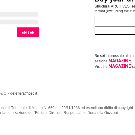
Structural ARCHIVES: sel
format (excluding the cur
Se sei interessato alla co
MAGAZINE
sezione
.
MAGAZINE
Visit the
se
 & C. -
delettera@pec.it
a presso il Tribunale di Milano N. 659 del 29/11/1986 ed esercitano diritto di copyri
za l'autorizzazione dell'Editore. Direttore Responsabile Donatella Guzzoni.