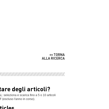
<< TORNA
ALLA RICERCA
are degli articoli?
leziona e scarica fino a 5 o 10 articoli
F (escluso l'anno in corso).
ticles