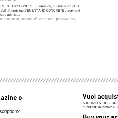
 AND CONCRETE corrosion, durability, structural
rabilita', ripristino,CEMENT AND CONCRETE theory and
ca e applicata
to di calcio, sostenibilità, corrosione, passivazione,
Vuoi acquist
gazine o
ARCHIVIO STRUCTURAL: se
pubblicati, in formato PD
scription?
Buy your ar