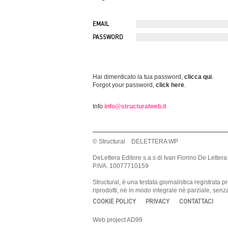
EMAIL
PASSWORD
Hai dimenticato la tua password,
clicca qui
.
Forgot your password,
click here
.
Info
info@structuralweb.it
© Structural DELETTERA WP
DeLettera Editore s.a.s di Ivan Fiorino De Lettera
P.IVA. 10077710159
Structural, è una testata giornalistica registrat
riprodotti, nè in modo integrale nè parziale, sen
COOKIE POLICY
PRIVACY
CONTATTACI
Web project AD99