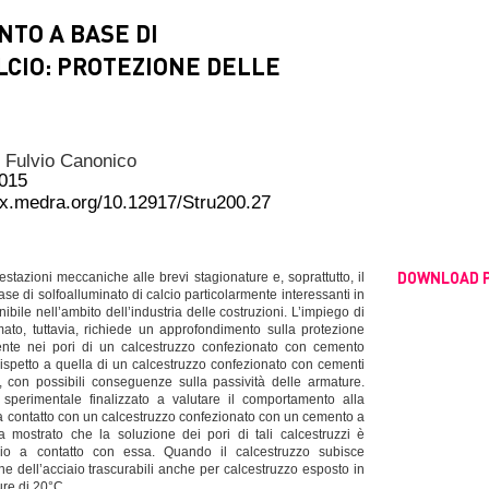
TO A BASE DI
LCIO: PROTEZIONE DELLE
,
Fulvio Canonico
015
dx.medra.org/10.12917/Stru200.27
DOWNLOAD 
estazioni meccaniche alle brevi stagionature e, soprattutto, il
e di solfoalluminato di calcio particolarmente interessanti in
bile nell’ambito dell’industria delle costruzioni. L’impiego di
mato, tuttavia, richiede un approfondimento sulla protezione
resente nei pori di un calcestruzzo confezionato con cemento
rispetto a quella di un calcestruzzo confezionato con cementi
, con possibili conseguenze sulla passività delle armature.
 sperimentale finalizzato a valutare il comportamento alla
 a contatto con un calcestruzzo confezionato con un cemento a
a mostrato che la soluzione dei pori di tali calcestruzzi è
iaio a contatto con essa. Quando il calcestruzzo subisce
ne dell’acciaio trascurabili anche per calcestruzzo esposto in
ure di 20°C.