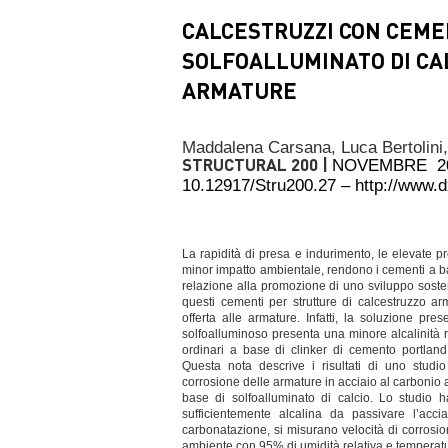
CALCESTRUZZI CON CEMEN
SOLFOALLUMINATO DI CA
ARMATURE
Maddalena Carsana,
Luca Bertolini
STRUCTURAL 200 |
NOVEMBRE 2
10.12917/Stru200.27 – http://www.
La rapidità di presa e indurimento, le elevate pr
minor impatto ambientale, rendono i cementi a bas
relazione alla promozione di uno sviluppo sosteni
questi cementi per strutture di calcestruzzo ar
offerta alle armature. Infatti, la soluzione p
solfoalluminoso presenta una minore alcalinità 
ordinari a base di clinker di cemento portland
Questa nota descrive i risultati di uno studio
corrosione delle armature in acciaio al carbonio
base di solfoalluminato di calcio. Lo studio h
sufficientemente alcalina da passivare l’acc
carbonatazione, si misurano velocità di corrosio
ambiente con 95% di umidità relativa e temperat