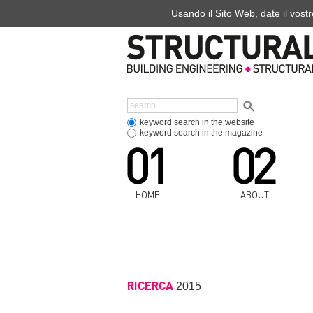
Usando il Sito Web, date il vostr
keyword search in the website
keyword search in the magazine
HOME
ABOUT
RICERCA
2015