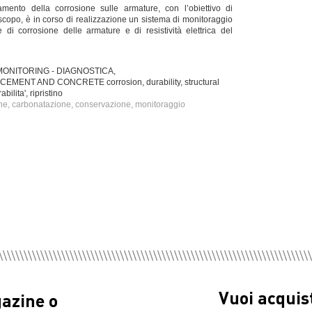
zamento della corrosione sulle armature, con l’obiettivo di
 scopo, è in corso di realizzazione un sistema di monitoraggio
i corrosione delle armature e di resistività elettrica del
ONITORING - DIAGNOSTICA,
NT AND CONCRETE corrosion, durability, structural
lita', ripristino
ne, carbonatazione, conservazione, monitoraggio
Vuoi acquist
gazine o