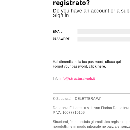
registrato?
Do you have an account or a sub
Sign in
EMAIL
PASSWORD
Hai dimenticato la tua password,
clicca qui
.
Forgot your password,
click here
.
Info
info@structuralweb.it
© Structural DELETTERA WP
DeLettera Editore s.a.s di Ivan Fiorino De Lettera
P.IVA. 10077710159
Structural, è una testata giornalistica registrat
riprodotti, nè in modo integrale nè parziale, sen