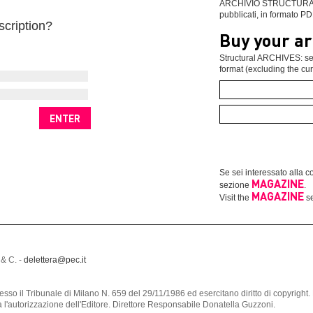
ARCHIVIO STRUCTURAL: se
pubblicati, in formato PD
scription?
Buy your ar
Structural ARCHIVES: sel
format (excluding the cur
Se sei interessato alla co
MAGAZINE
sezione
.
MAGAZINE
Visit the
se
 & C. -
delettera@pec.it
a presso il Tribunale di Milano N. 659 del 29/11/1986 ed esercitano diritto di copyri
za l'autorizzazione dell'Editore. Direttore Responsabile Donatella Guzzoni.