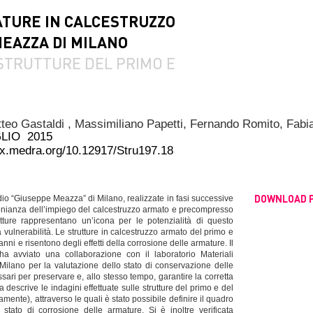
TURE IN CALCESTRUZZO
MEAZZA DI MILANO
STRUTTURE DEL PRIMO E
teo Gastaldi ,
Massimiliano Papetti,
Fernando Romito,
Fabi
LIO 2015
dx.medra.org/10.12917/Stru197.18
DOWNLOAD 
tadio “Giuseppe Meazza” di Milano, realizzate in fasi successive
monianza dell’impiego del calcestruzzo armato e precompresso
utture rappresentano un’icona per le potenzialità di questo
 vulnerabilità. Le strutture in calcestruzzo armato del primo e
i e risentono degli effetti della corrosione delle armature. Il
ha avviato una collaborazione con il laboratorio Materiali
 Milano per la valutazione dello stato di conservazione delle
essari per preservare e, allo stesso tempo, garantire la corretta
descrive le indagini effettuate sulle strutture del primo e del
ente), attraverso le quali è stato possibile definire il quadro
stato di corrosione delle armature. Si è inoltre verificata