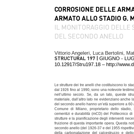
CORROSIONE DELLE ARMA
ARMATO ALLO STADIO G. 
IL MONITORAGGIO DELLE 
DEL SECONDO ANELLO
Vittorio Angeleri,
Luca Bertolini,
Mat
STRUCTURAL 197 |
GIUGNO - LUG
10.12917/Stru197.18 – http://www.
Le strutture dei tre anelli che costituiscono lo s
dal 1926 fino al 1990, sono una notevole testi
nell’ultimo secolo. Se, da un lato, queste str
materiale, dall’altro lato ne evidenziano anche la
del secondo anello hanno un’età superiore a 60 ann
Comune di Milano, proprietario dello stadio, 
cementizi e durabilità (mCD) del Politecnico di
strutture e la pianificazione degli interventi nec
fruizione di questa importante opera. Questa nota 
secondo anello (del 1926-37 e del 1955 rispettivam
della carbonatazione del calcestruzzo e dello 