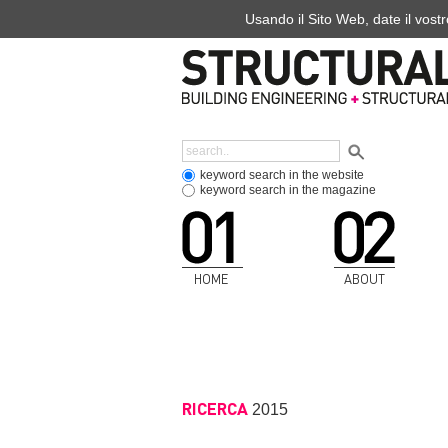
Usando il Sito Web, date il vostr
keyword search in the website
keyword search in the magazine
HOME
ABOUT
RICERCA
2015