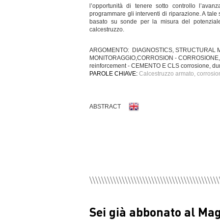
l’opportunità di tenere sotto controllo l’avan
programmare gli interventi di riparazione. A tale
basato su sonde per la misura del potenziale d
calcestruzzo.
ARGOMENTO: DIAGNOSTICS, STRUCTURAL M
MONITORAGGIO,CORROSION - CORROSIONE,CEME
reinforcement - CEMENTO E CLS corrosione, durabi
PAROLE CHIAVE:
Calcestruzzo armato, corrosio
ABSTRACT
Sei già abbonato al Ma