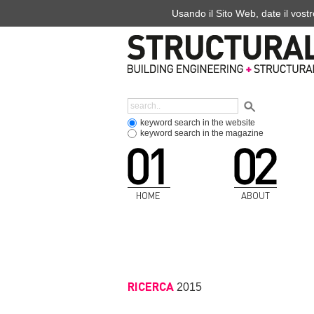
Usando il Sito Web, date il vostr
keyword search in the website
keyword search in the magazine
HOME
ABOUT
RICERCA
2015