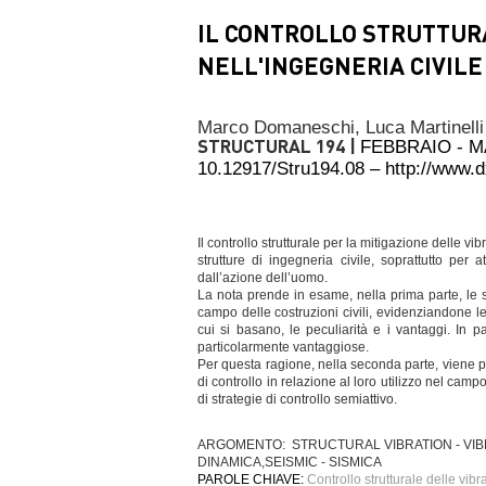
IL CONTROLLO STRUTTUR
NELL'INGEGNERIA CIVILE
Marco Domaneschi,
Luca Martinelli
STRUCTURAL 194 |
FEBBRAIO - 
10.12917/Stru194.08 – http://www.
Il controllo strutturale per la mitigazione delle
strutture di ingegneria civile, soprattutto per
dall’azione dell’uomo.
La nota prende in esame, nella prima parte, le str
campo delle costruzioni civili, evidenziandone le d
cui si basano, le peculiarità e i vantaggi. In pa
particolarmente vantaggiose.
Per questa ragione, nella seconda parte, viene pr
di controllo in relazione al loro utilizzo nel campo
di strategie di controllo semiattivo.
ARGOMENTO: STRUCTURAL VIBRATION - VIB
DINAMICA,SEISMIC - SISMICA
PAROLE CHIAVE:
Controllo strutturale delle vibr