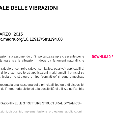
ALE DELLE VIBRAZIONI
MARZO 2015
dx.medra.org/10.12917/Stru194.08
DOWNLOAD 
 vibrazioni sta assumendo un’importanza sempre crescente per le
 attenuare sia le vibrazioni indotte da fenomeni naturali che
ategie di controllo (attivo, semiattivo, passivo) applicabili al
ifferenze rispetto ad applicazioni in altri ambiti, i principi su
rticolare, le strategie di tipo “semiattivo” si sono dimostrate
esentata una rassegna delle principali tipologie di dispositivi
 dell’ingegneria civile ed alla possibilità di utilizzo nell’ambito
RAZIONI NELLE STRUTTURE,STRUCTURAL DYNAMICS -
azioni, dispositivi, implementazione, protezione, applicazioni