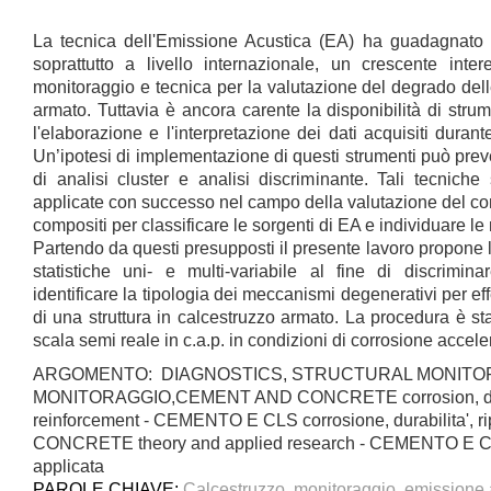
La tecnica dell'Emissione Acustica (EA) ha guadagnato n
soprattutto a livello internazionale, un crescente int
monitoraggio e tecnica per la valutazione del degrado delle
armato. Tuttavia è ancora carente la disponibilità di strumen
l'elaborazione e l'interpretazione dei dati acquisiti dura
Un’ipotesi di implementazione di questi strumenti può preve
di analisi cluster e analisi discriminante. Tali tecnich
applicate con successo nel campo della valutazione del co
compositi per classificare le sorgenti di EA e individuare le
Partendo da questi presupposti il presente lavoro propone 
statistiche uni- e multi-variabile al fine di discriminar
identificare la tipologia dei meccanismi degenerativi per eff
di una struttura in calcestruzzo armato. La procedura è sta
scala semi reale in c.a.p. in condizioni di corrosione accele
ARGOMENTO: DIAGNOSTICS, STRUCTURAL MONITORI
MONITORAGGIO,CEMENT AND CONCRETE corrosion, durabi
reinforcement - CEMENTO E CLS corrosione, durabilita',
CONCRETE theory and applied research - CEMENTO E CLS
applicata
PAROLE CHIAVE:
Calcestruzzo, monitoraggio, emissione ac